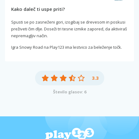
Kako daleč ti uspe priti?
Spusti se po zasneženi gori, izogibaj se drevesom in poskusi
preživeti čim dlje. Doseži tri tesne izmike zapored, da aktiviraš
nepremagljiv način.
Igra Snowy Road na Play123 ima lestvico za beleženje točk.
3.3
Število glasov: 6