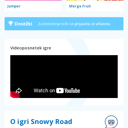
Jumper
Merge Fruit
Dosežki
Za beleženje točk se
prijavite
ali
včlanite
.
Videoposnetek igre
O igri Snowy Road