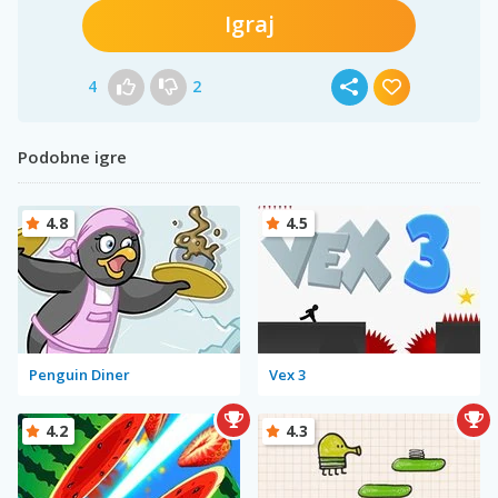
Igraj
4
2
Podobne igre
4.8
4.5
Penguin Diner
Vex 3
4.2
4.3