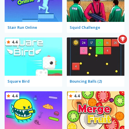
Stair Run Online
Squid Challenge
4.4
Square Bird
Bouncing Balls (2)
4.4
4.4