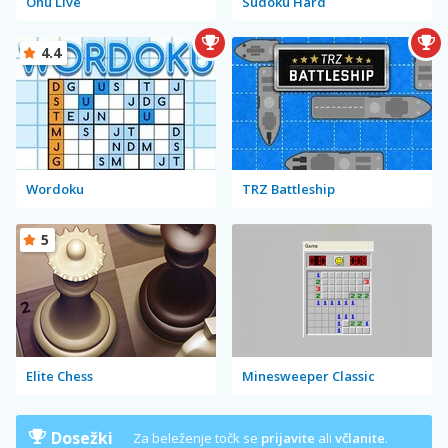
Onu Live
Sudoku Hard
4.4
Wordoku
TRZ Battleship
5
Elite Chess
Minesweeper Classic
Dosežki
Za beleženje točk se
prijavite
ali
včlanite
.