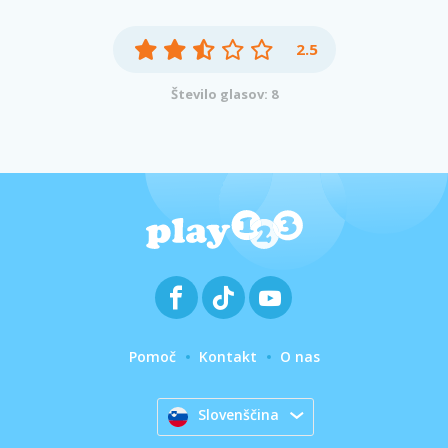
2.5
Število glasov: 8
Pomoč
Kontakt
O nas
Slovenščina