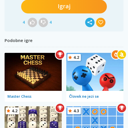
Igraj
4
4
Podobne igre
4.2
Master Chess
Človek ne jezi se
4.2
4.3