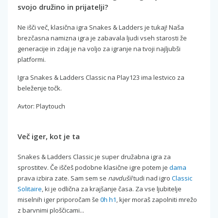
svojo družino in prijatelji?
Ne išči več, klasična igra Snakes & Ladders je tukaj! Naša
brezčasna namizna igra je zabavala ljudi vseh starosti že
generacije in zdaj je na voljo za igranje na tvoji najljubši
platformi.
Igra Snakes & Ladders Classic na Play123 ima lestvico za
beleženje točk.
Avtor: Playtouch
Več iger, kot je ta
Snakes & Ladders Classic je super družabna igra za
sprostitev. Če iščeš podobne klasične igre potem je
dama
prava izbira zate. Sam sem se
navdušil
tudi nad igro
Classic
Solitaire
, ki je odlična za krajšanje časa. Za vse ljubitelje
miselnih iger priporočam še
0h h1
, kjer moraš zapolniti mrežo
z barvnimi ploščicami...