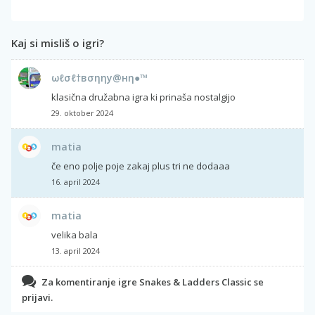
Kaj si misliš o igri?
ωℓσℓ†вσηηу@нη●™
klasična družabna igra ki prinaša nostalgijo
29. oktober 2024
matia
če eno polje poje zakaj plus tri ne dodaaa
16. april 2024
matia
velika bala
13. april 2024
Za komentiranje igre Snakes & Ladders Classic se
prijavi.