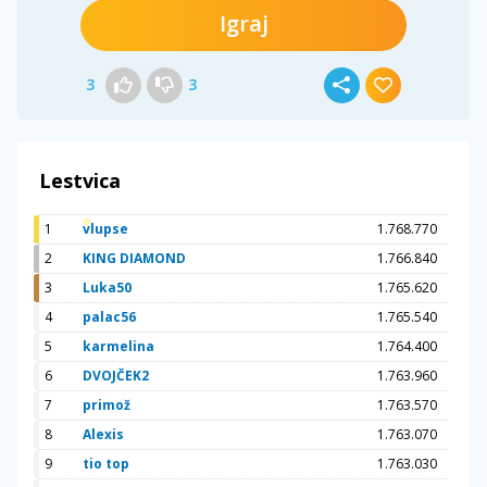
Igraj
3
3
Lestvica
1
vlupse
1.768.770
2
KING DIAMOND
1.766.840
3
Luka50
1.765.620
4
palac56
1.765.540
5
karmelina
1.764.400
6
DVOJČEK2
1.763.960
7
primož
1.763.570
8
Alexis
1.763.070
9
tio top
1.763.030