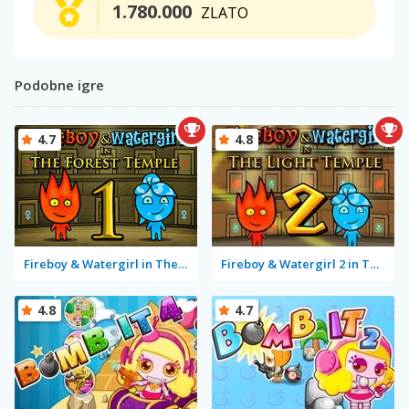
1.780.000
ZLATO
Podobne igre
4.7
4.8
Fireboy & Watergirl in The Forest Temple
Fireboy & Watergirl 2 in The Light Temple
4.8
4.7