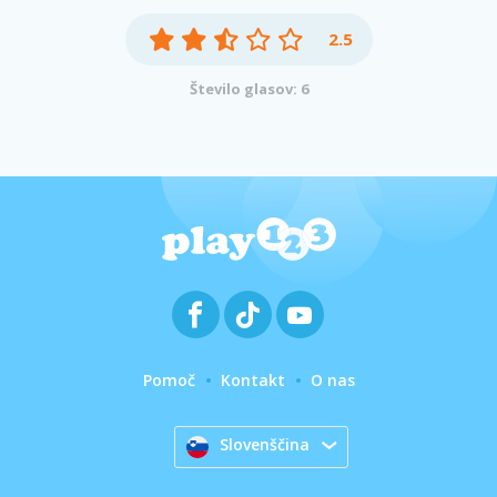
2.5
Število glasov: 6
Pomoč
Kontakt
O nas
Slovenščina