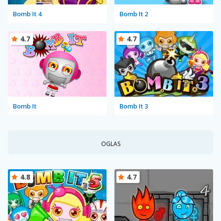
Bomb It 4
Bomb It 2
4.7
4.7
Bomb It
Bomb It 3
OGLAS
4.8
4.7