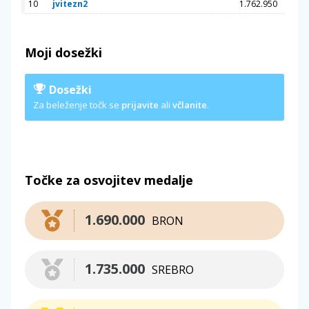
10
jvitezn2
1.762.950
Moji dosežki
Dosežki
Za beleženje točk se
prijavite
ali
včlanite
.
Točke za osvojitev medalje
1.690.000
BRON
1.735.000
SREBRO