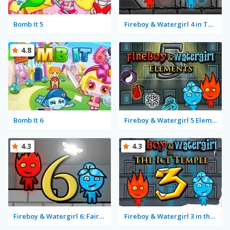
Bomb It 5
Fireboy & Watergirl 4 in The Crystal Temple
4.8
Bomb It 6
Fireboy & Watergirl 5 Elements
4.3
4.3
Fireboy & Watergirl 6: Fairy Tales
Fireboy & Watergirl 3 in the Ice Temple