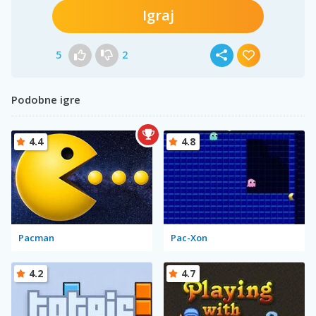
Igraj
5
2
Podobne igre
4.4
4.8
Pacman
Pac-Xon
4.2
4.7