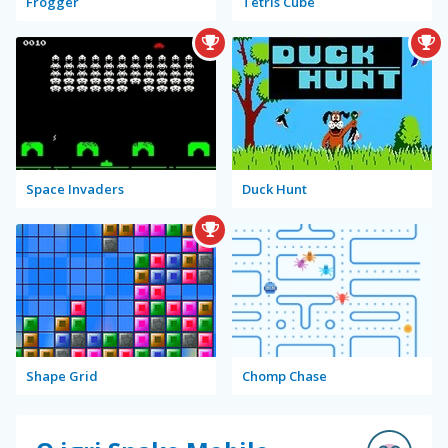
Frogger
Tetris Cube
Space Invaders
Duck Hunt
Shape Grid
Chomp Chase