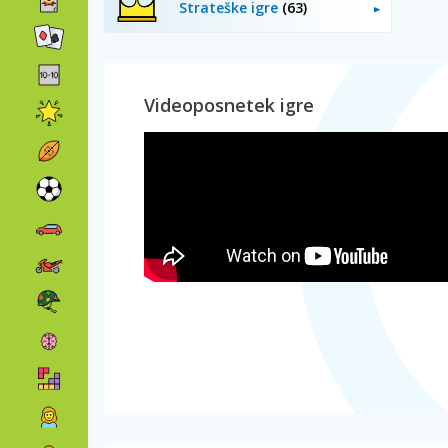
Strateške igre
(63)
Videoposnetek igre