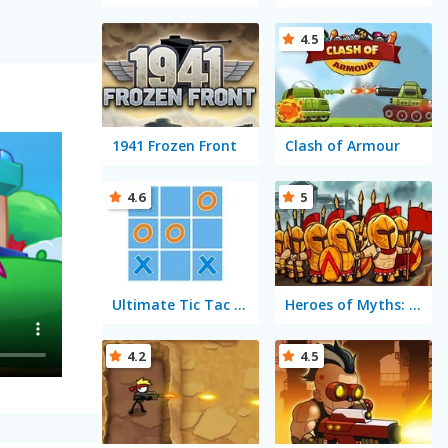
4.5
1941 Frozen Front
Clash of Armour
4.6
5
Ultimate Tic Tac Toe Multiplayer
Heroes of Myths: Warriors of Gods
4.2
4.5