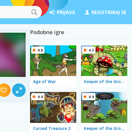
PRIJAVA
REGISTRIRAJ SE
Podobne igre
4.8
4.5
Age of War
Keeper of the Grove
4.4
4.4
Cursed Treasure 2
Keeper of the Grove 2