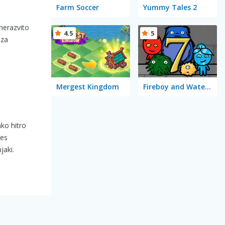
Farm Soccer
Yummy Tales 2
nerazvito
4.5
5
 za
Mergest Kingdom
Fireboy and Watergirl 7: and Friends
ako hitro
res
jaki.