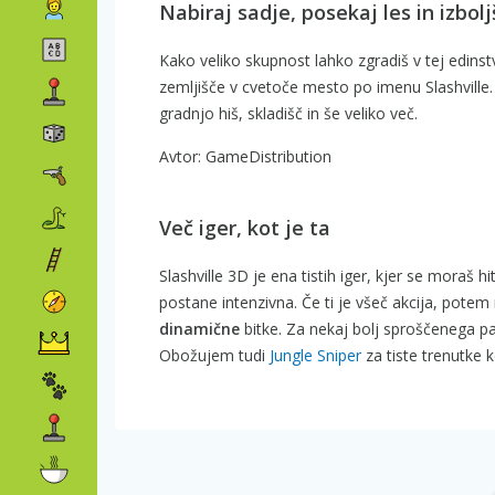
Nabiraj sadje, posekaj les in izbol
Kako veliko skupnost lahko zgradiš v tej edins
zemljišče v cvetoče mesto po imenu Slashville.
gradnjo hiš, skladišč in še veliko več.
Avtor: GameDistribution
Več iger, kot je ta
Slashville 3D je ena tistih iger, kjer se moraš h
postane intenzivna. Če ti je všeč akcija, potem
dinamične
bitke. Za nekaj bolj sproščenega 
Obožujem tudi
Jungle Sniper
za tiste trenutke k