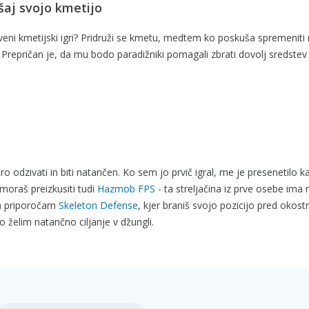
jšaj svojo kmetijo
tveni kmetijski igri? Pridruži se kmetu, medtem ko poskuša spremeniti 
 Prepričan je, da mu bodo paradižniki pomagali zbrati dovolj sredstev
itro odzivati in biti natančen. Ko sem jo prvič igral, me je presenetilo k
 moraš preizkusiti tudi
Hazmob FPS
- ta streljačina iz prve osebe ima 
pa priporočam
Skeleton Defense
, kjer braniš svojo pozicijo pred okostn
o želim natančno ciljanje v džungli.