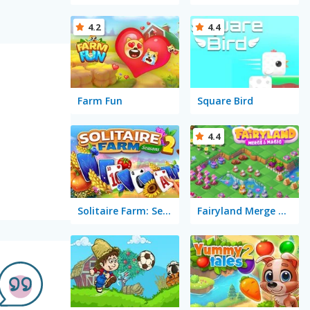
4.2
4.4
Farm Fun
Square Bird
4.4
Solitaire Farm: Seasons 2
Fairyland Merge & Magic