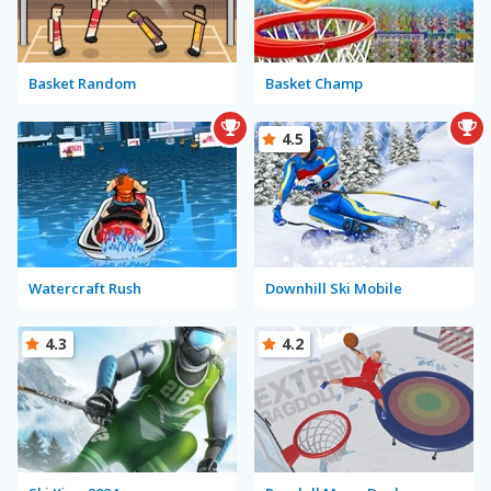
Basket Random
Basket Champ
4.5
Watercraft Rush
Downhill Ski Mobile
4.3
4.2