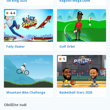
Ski King 2024
Ragdoll Mega Dunk
4.4
Faily Skater
Golf Orbit
5
Mountain Bike Challenge
Basketball Stars 2026
Obiščite tudi