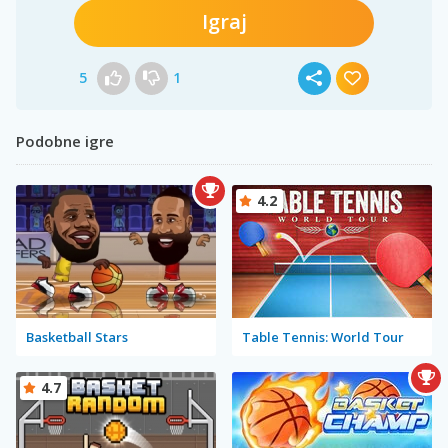
Igraj
5
1
Podobne igre
4.2
Basketball Stars
Table Tennis: World Tour
4.7