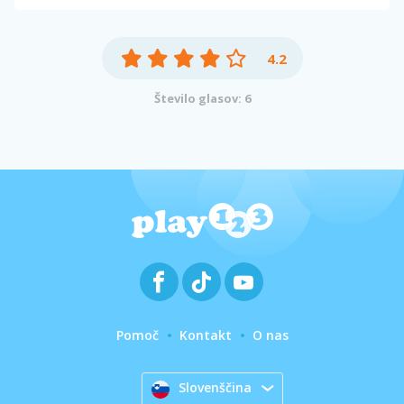
4.2
Število glasov: 6
Pomoč
Kontakt
O nas
Slovenščina