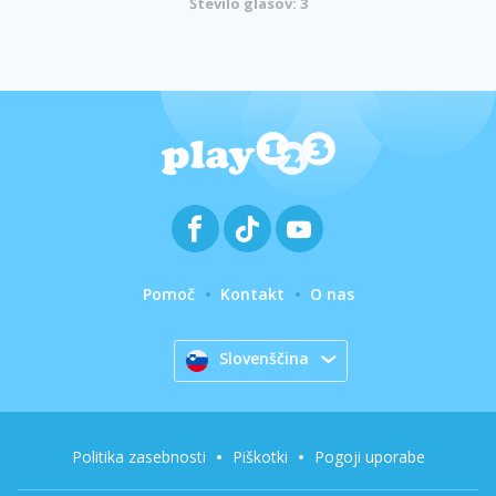
Število glasov: 3
Pomoč
Kontakt
O nas
Slovenščina
Politika zasebnosti
Piškotki
Pogoji uporabe