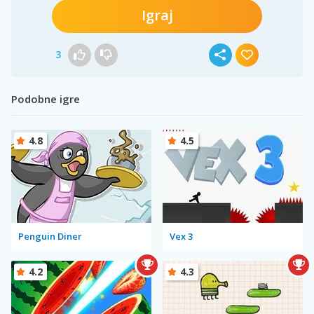
Igraj
3
Podobne igre
4.8
4.5
Penguin Diner
Vex 3
4.2
4.3