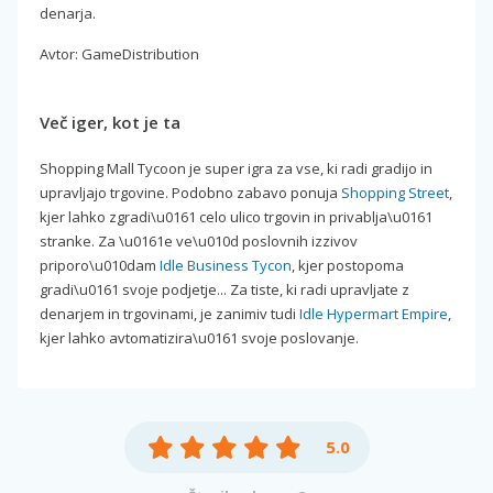
denarja.
Avtor: GameDistribution
Več iger, kot je ta
Shopping Mall Tycoon je super igra za vse, ki radi gradijo in
upravljajo trgovine. Podobno zabavo ponuja
Shopping Street
,
kjer lahko zgradi\u0161 celo ulico trgovin in privablja\u0161
stranke. Za \u0161e ve\u010d poslovnih izzivov
priporo\u010dam
Idle Business Tycon
, kjer postopoma
gradi\u0161 svoje podjetje... Za tiste, ki radi upravljate z
denarjem in trgovinami, je zanimiv tudi
Idle Hypermart Empire
,
kjer lahko avtomatizira\u0161 svoje poslovanje.
5.0