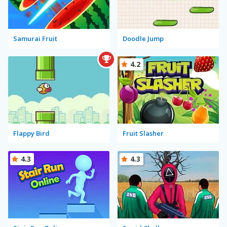
Samurai Fruit
Doodle Jump
4.2
Flappy Bird
Fruit Slasher
4.3
4.3