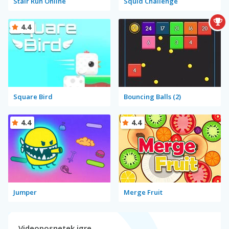
Stair Run Online
Squid Challenge
4.4
Square Bird
Bouncing Balls (2)
4.4
4.4
Jumper
Merge Fruit
Videoposnetek igre