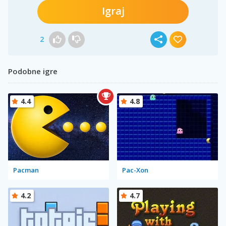
Igraj
2
Podobne igre
4.4
4.8
Pacman
Pac-Xon
4.2
4.7