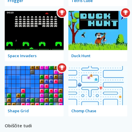
Frogger
Tetris Cube
Space Invaders
Duck Hunt
Shape Grid
Chomp Chase
Obiščite tudi