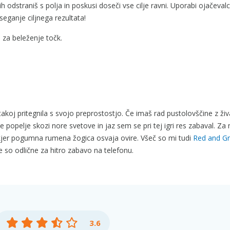
h odstraniš s polja in poskusi doseči vse cilje ravni. Uporabi ojačevalc
eganje ciljnega rezultata!
 za beleženje točk.
akoj pritegnila s svojo preprostostjo. Če imaš rad pustolovščine z živa
 popelje skozi nore svetove in jaz sem se pri tej igri res zabaval. Za 
kjer pogumna rumena žogica osvaja ovire. Všeč so mi tudi
Red and G
e so odlične za hitro zabavo na telefonu.
3.6