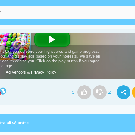
5
2
ite
ali
včlanite
.