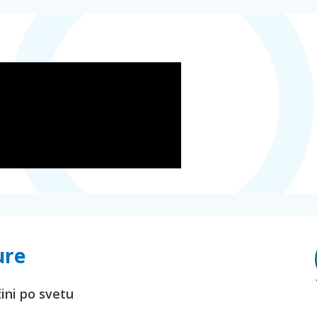
ure
čini po svetu