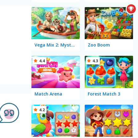
Vega Mix 2: Mystery of Island
Zoo Boom
4.4
4.3
Match Arena
Forest Match 3
4.2