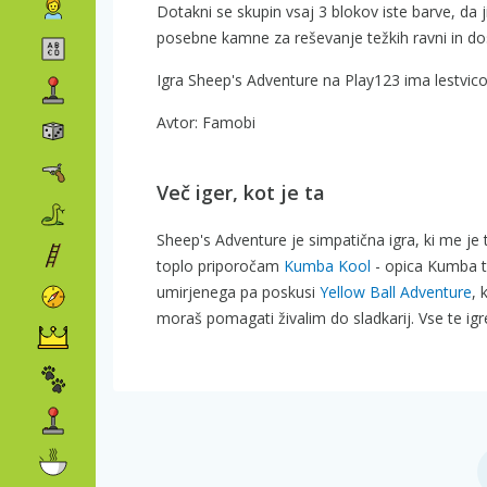
Dotakni se skupin vsaj 3 blokov iste barve, da ji
posebne kamne za reševanje težkih ravni in dos
Igra Sheep's Adventure na Play123 ima lestvico
Avtor: Famobi
Več iger, kot je ta
Sheep's Adventure je simpatična igra, ki me je t
toplo priporočam
Kumba Kool
- opica Kumba te
umirjenega pa poskusi
Yellow Ball Adventure
, 
moraš pomagati živalim do sladkarij. Vse te igr