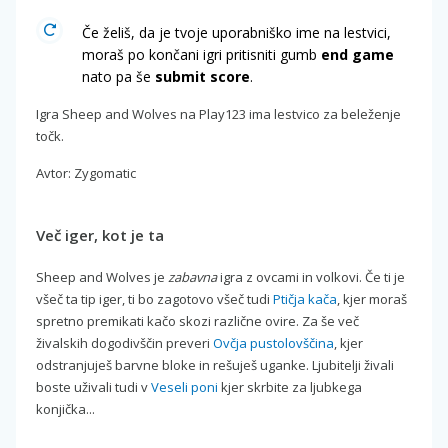
Če želiš, da je tvoje uporabniško ime na lestvici,
moraš po končani igri pritisniti gumb
end game
nato pa še
submit score
.
Igra Sheep and Wolves na Play123 ima lestvico za beleženje
točk.
Avtor: Zygomatic
Več iger, kot je ta
Sheep and Wolves je
zabavna
igra z ovcami in volkovi. Če ti je
všeč ta tip iger, ti bo zagotovo všeč tudi
Ptičja kača
, kjer moraš
spretno premikati kačo skozi različne ovire. Za še več
živalskih dogodivščin preveri
Ovčja pustolovščina
, kjer
odstranjuješ barvne bloke in rešuješ uganke. Ljubitelji živali
boste uživali tudi v
Veseli poni
kjer skrbite za ljubkega
konjička...