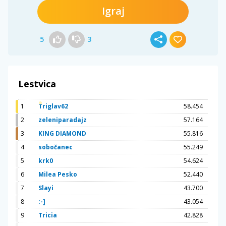
Igraj
5
3
Lestvica
1
Triglav62
58.454
2
zeleniparadajz
57.164
3
KING DIAMOND
55.816
4
sobočanec
55.249
5
krk0
54.624
6
Milea Pesko
52.440
7
Slayi
43.700
8
:-]
43.054
9
Tricia
42.828