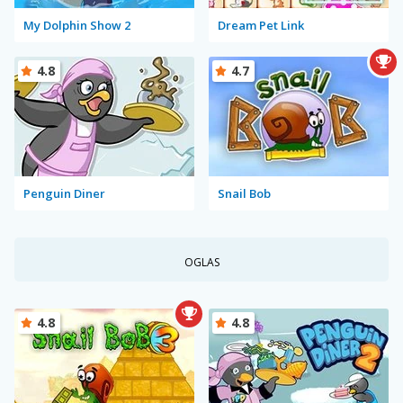
My Dolphin Show 2
Dream Pet Link
4.8
4.7
Penguin Diner
Snail Bob
OGLAS
4.8
4.8