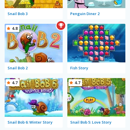
Snail Bob 3
Penguin Diner 2
4.8
Snail Bob 2
Fish Story
4.7
4.7
Snail Bob 6: Winter Story
Snail Bob 5: Love Story