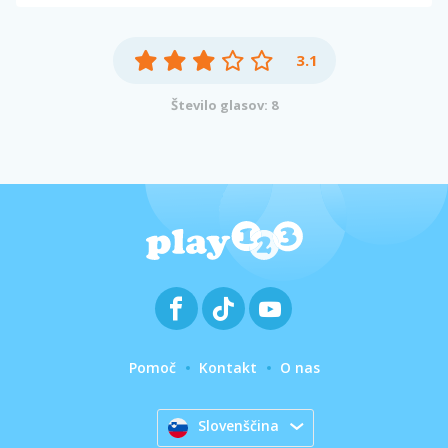
3.1
Število glasov: 8
Pomoč
Kontakt
O nas
Slovenščina