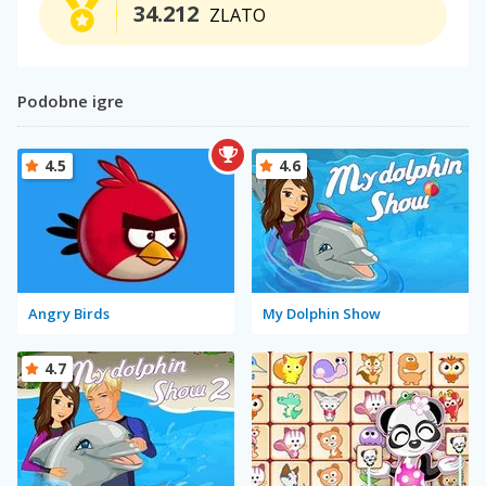
34.212
ZLATO
Podobne igre
4.5
4.6
Angry Birds
My Dolphin Show
4.7