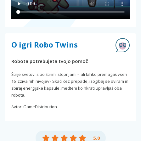
O igri Robo Twins
Robota potrebujeta tvojo pomoč
Štirje svetovi s po štirimi stopnjami – ali lahko premagaš vseh
16 izzivalnih nivojev? Skači čez prepade, izogibaj se oviram in
zbiraj energijske kapsule, medtem ko hkrati upravljaš oba
robota.
Avtor: GameDistribution
5.0