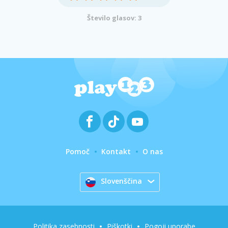
Število glasov: 3
Pomoč
Kontakt
O nas
Slovenščina
Politika zasebnosti
Piškotki
Pogoji uporabe