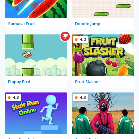
Samurai Fruit
Doodle Jump
4.2
Flappy Bird
Fruit Slasher
4.3
4.3