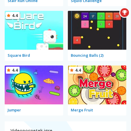
Stair Run Online
Squid Challenge
4.4
Square Bird
Bouncing Balls (2)
4.4
4.4
Jumper
Merge Fruit
Videoposnetek igre