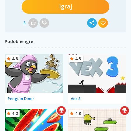
Igraj
3
Podobne igre
4.8
4.5
Penguin Diner
Vex 3
4.2
4.3