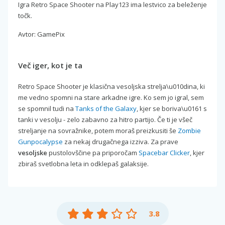
Igra Retro Space Shooter na Play123 ima lestvico za beleženje
točk.
Avtor: GamePix
Več iger, kot je ta
Retro Space Shooter je klasična vesoljska strelja\u010dina, ki
me vedno spomni na stare arkadne igre. Ko sem jo igral, sem
se spomnil tudi na
Tanks of the Galaxy
, kjer se boriva\u0161 s
tanki v vesolju - zelo zabavno za hitro partijo. Če ti je všeč
streljanje na sovražnike, potem moraš preizkusiti še
Zombie
Gunpocalypse
za nekaj drugačnega izziva. Za prave
vesoljske
pustolovščine pa priporočam
Spacebar Clicker
, kjer
zbiraš svetlobna leta in odklepaš galaksije.
3.8