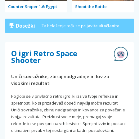
Counter Sniper 1.6: Egypt
Shoot the Bottle
Dosežki
Za beleženje točk se
prijavite
ali
včlanite
.
O igri Retro Space
Shooter
Uniči sovražnike, zbiraj nadgradnje in lov za
visokimi rezultati
Poglobi se v privlačno retro igro, ki izziva tvoje reflekse in
spretnosti, ko si prizadevaš doseči najvišji možni rezultat.
Uniči sovražnike, zbiraj nadgradnje in kovance za povečanje
tvojga rezultata. Preizkusi svoje meje, premagaj svoje
rekorde in se povzpni na vrh lestvice. Sprejmi izziv in postani
ultimativni prvak v tej nostalgični arkadni pustolovščini.