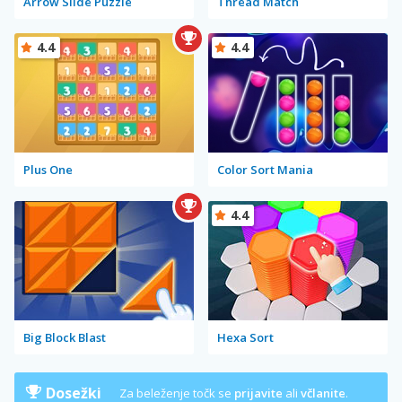
Arrow Slide Puzzle
Thread Match
4.4
4.4
Plus One
Color Sort Mania
4.4
Big Block Blast
Hexa Sort
Dosežki
Za beleženje točk se
prijavite
ali
včlanite
.