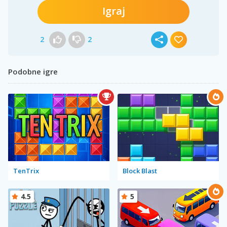
Igraj
2
2
Podobne igre
TenTrix
Block Blast
4.5
5