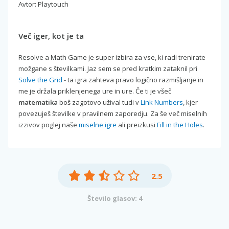
Avtor: Playtouch
Več iger, kot je ta
Resolve a Math Game je super izbira za vse, ki radi trenirate
možgane s številkami. Jaz sem se pred kratkim zataknil pri
Solve the Grid
- ta igra zahteva pravo logično razmišljanje in
me je držala priklenjenega ure in ure. Če ti je všeč
matematika
boš zagotovo užival tudi v
Link Numbers
, kjer
povezuješ številke v pravilnem zaporedju. Za še več miselnih
izzivov poglej naše
miselne igre
ali preizkusi
Fill in the Holes
.
2.5
Število glasov: 4