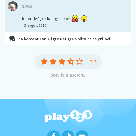
sova
ko prideš gor kak gre je ok
15. avgust 2016
Za komentiranje igre Refuge Solitaire se prijavi.
3.3
Število glasov: 15