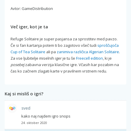
Avtor: GameDistribution
Več iger, kot je ta
Refuge Solitaire je super pasjansa za sprostitev med pavzo.
Če si fan kartanja potem ti bo zagotovo všeč tudi
sproščujoča
Cup of Tea Solitaire
ali pa
zanimiva različica Algerian Solitaire
.
Za vse ljubitelje miselnih iger je tu še
Freecell edition
, ki je
posebej
zabavna verzija klasične igre. Včasih kar pozabim na
čas ko začnem zlagati karte v pravilnem vrstnem redu.
Kaj si misliš o igri?
sved
kako naj najdem igro snops
24. oktober 2020