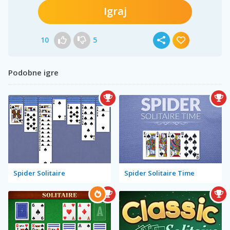
Igraj
10
5
Podobne igre
Spider Solitaire
Spider Solitaire Time