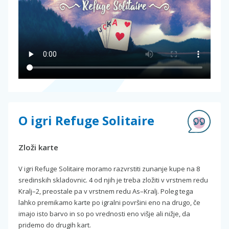
O igri Refuge Solitaire
Zloži karte
V igri Refuge Solitaire moramo razvrstiti zunanje kupe na 8
sredinskih skladovnic. 4 od njih je treba zložiti v vrstnem redu
Kralj–2, preostale pa v vrstnem redu As–Kralj. Poleg tega
lahko premikamo karte po igralni površini eno na drugo, če
imajo isto barvo in so po vrednosti eno višje ali nižje, da
pridemo do drugih kart.