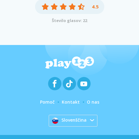
4.5
Število glasov: 22
Pomoč
Kontakt
O nas
Slovenščina