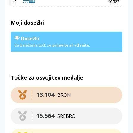
10
777888
40.527
Moji dosežki
Dosežki
Za beleženje točk se
prijavite
ali
včlanite
.
Točke za osvojitev medalje
13.104
BRON
15.564
SREBRO