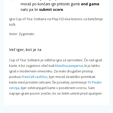
moraš po končani igri pritisniti gumb
end game
nato pa še
submit score
.
Igra Cup of Tea: Solitaire na Play123 ima lestvico za beleženje
točk.
Avtor: Zygomatic
Več iger, kot je ta
Cup of Tea: Solitaire je odlična igra za sprostitev. Če rad igraš
karte, ti bo zagotovo všeč tudi
klasična pasjansa
, ki jo lahko
igraš v modernem vmesniku. Za malo drugačen pristop
poskusi
FreeCell različico
, kjer moraš strateško premikati
karte med prostimi celicami. Še posebej
zanimiva
je
Tri Peaks
verzija
, kjer odstranjuješ karte v posebnem vzorcu. Sam
najraje igram pozno zvečer, ko se želim umiriti pred spanjem.