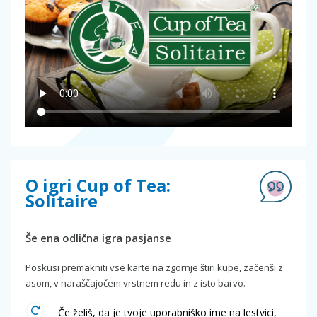
O igri Cup of Tea:
Solitaire
Še ena odlična igra pasjanse
Poskusi premakniti vse karte na zgornje štiri kupe, začenši z
asom, v naraščajočem vrstnem redu in z isto barvo.
Če želiš, da je tvoje uporabniško ime na lestvici,