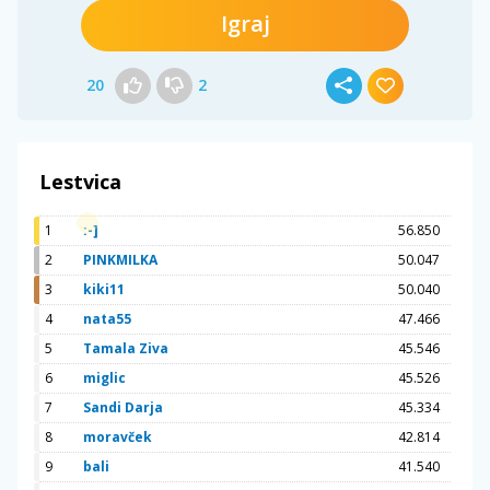
Igraj
20
2
Lestvica
1
:-]
56.850
2
PINKMILKA
50.047
3
kiki11
50.040
4
nata55
47.466
5
Tamala Ziva
45.546
6
miglic
45.526
7
Sandi Darja
45.334
8
moravček
42.814
9
bali
41.540