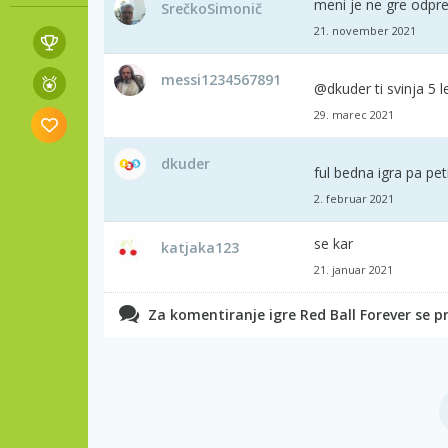
meni je ne gre odpre
SrečkoSimonič
21. november 2021
messi1234567891
@dkuder ti svinja 5 le
29. marec 2021
dkuder
ful bedna igra pa pet
2. februar 2021
se kar
katjaka123
21. januar 2021
Za komentiranje igre Red Ball Forever se pri