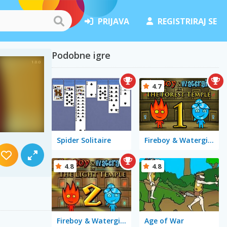
PRIJAVA
REGISTRIRAJ SE
Podobne igre
4.7
Spider Solitaire
Fireboy & Watergirl in The Forest Temple
4.8
4.8
Fireboy & Watergirl 2 in The Light Temple
Age of War