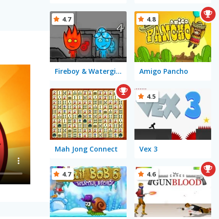
4.7
4.8
Fireboy & Watergirl 4 in The Crystal Temple
Amigo Pancho
4.5
Mah Jong Connect
Vex 3
4.7
4.6