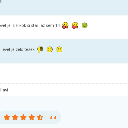
t
vel je izizi kok si star jaz sem 14
i level je zelo težek
javi.
4.4