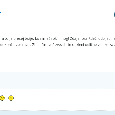
r
a to je precej težje, ko nimaš rok in nog! Zdaj mora Rdeči odbijati, le
in dokonča vse ravni. Zberi čim več zvezdic in odkleni odlične videze za