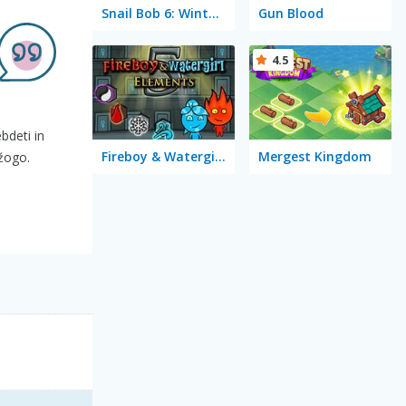
Snail Bob 6: Winter Story
Gun Blood
4.5
bdeti in
Fireboy & Watergirl 5 Elements
Mergest Kingdom
 žogo.