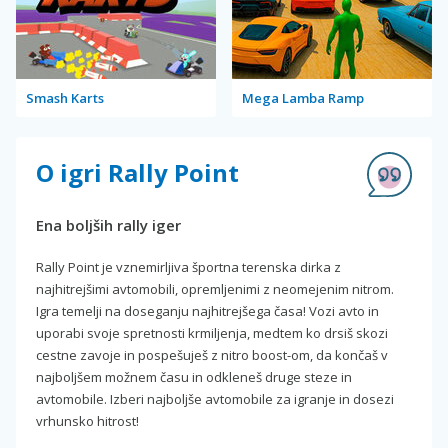
Smash Karts
Mega Lamba Ramp
O igri Rally Point
Ena boljših rally iger
Rally Point je vznemirljiva športna terenska dirka z
najhitrejšimi avtomobili, opremljenimi z neomejenim nitrom.
Igra temelji na doseganju najhitrejšega časa! Vozi avto in
uporabi svoje spretnosti krmiljenja, medtem ko drsiš skozi
cestne zavoje in pospešuješ z nitro boost-om, da končaš v
najboljšem možnem času in odkleneš druge steze in
avtomobile. Izberi najboljše avtomobile za igranje in dosezi
vrhunsko hitrost!