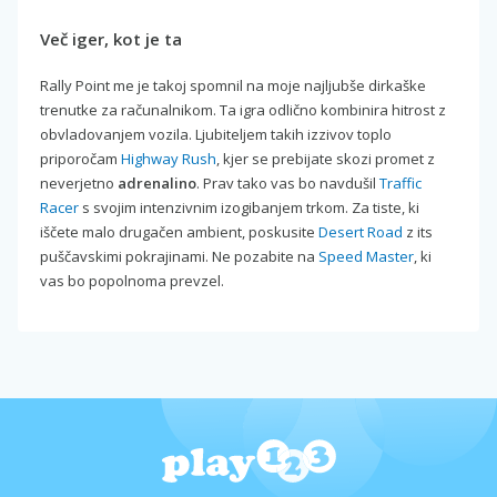
Več iger, kot je ta
Rally Point me je takoj spomnil na moje najljubše dirkaške
trenutke za računalnikom. Ta igra odlično kombinira hitrost z
obvladovanjem vozila. Ljubiteljem takih izzivov toplo
priporočam
Highway Rush
, kjer se prebijate skozi promet z
neverjetno
adrenalino
. Prav tako vas bo navdušil
Traffic
Racer
s svojim intenzivnim izogibanjem trkom. Za tiste, ki
iščete malo drugačen ambient, poskusite
Desert Road
z its
puščavskimi pokrajinami. Ne pozabite na
Speed Master
, ki
vas bo popolnoma prevzel.