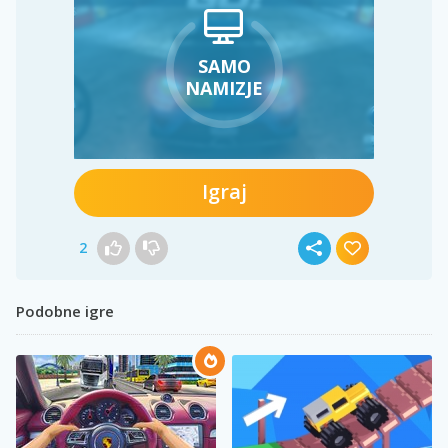
SAMO
NAMIZJE
Igraj
2
Podobne igre