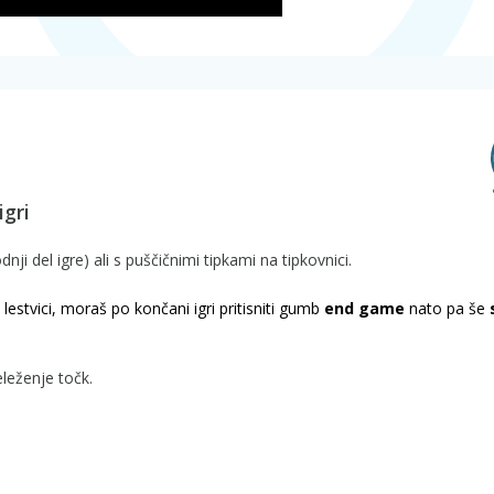
igri
ji del igre) ali s puščičnimi tipkami na tipkovnici.
lestvici, moraš po končani igri pritisniti gumb
end game
nato pa še
eleženje točk.