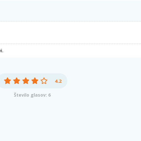
i.
4.2
Število glasov: 6