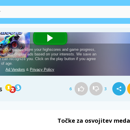
s
6
3
Točke za osvojitev meda