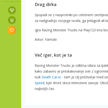
Drag dirka
Spopadi se z nasprotniki po celotnem zemljevi
za nadgradnjo svojega vozila, ga prilagodi ali
Igra Racing Monster Trucks na Play123 ima lest
Avtor: Famobi
Več iger, kot je ta
Racing Monster Trucks je odlična izbira za ljubite
kako zabavno je preskakovanje ovir z ogromnim
tudi
Death Car.io
- tam je cilj preživetje med 
Speed
, kjer drseš skozi intenzivne zavoje. Ob
najboljši čas.