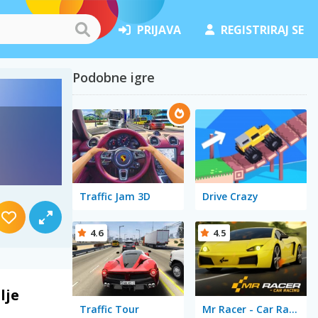
PRIJAVA
REGISTRIRAJ SE
Podobne igre
Traffic Jam 3D
Drive Crazy
4.6
4.5
lje
Traffic Tour
Mr Racer - Car Racing