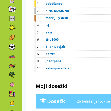
1
sobočanec
2
KING DIAMOND
3
Mark July dedi
4
:-]
5
zaxi
6
tito1000
7
Tilen Devjak
8
bor99
9
jozefpanzi
10
zeleniparadajz
Moji dosežki
Dosežki
Za beleženje točk se