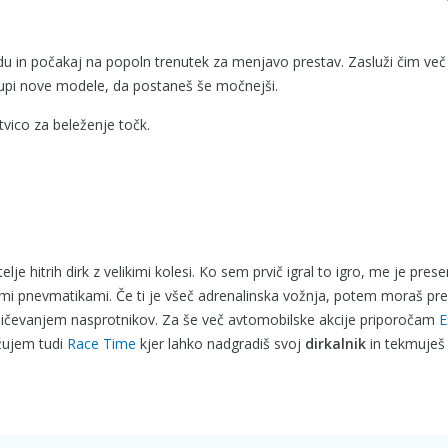
du in počakaj na popoln trenutek za menjavo prestav. Zasluži čim več
 kupi nove modele, da postaneš še močnejši.
vico za beleženje točk.
lje hitrih dirk z velikimi kolesi. Ko sem prvič igral to igro, me je prese
i pnevmatikami. Če ti je všeč adrenalinska vožnja, potem moraš prei
uničevanjem nasprotnikov. Za še več avtomobilske akcije priporočam
E
ožujem tudi
Race Time
kjer lahko nadgradiš svoj
dirkalnik
in tekmuješ