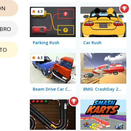
ON
4.3
EBRO
Parking Rush
Car Rush
TO
4.3
Beam Drive Car Crash Test Simulator
BMG: CrashDay 2025