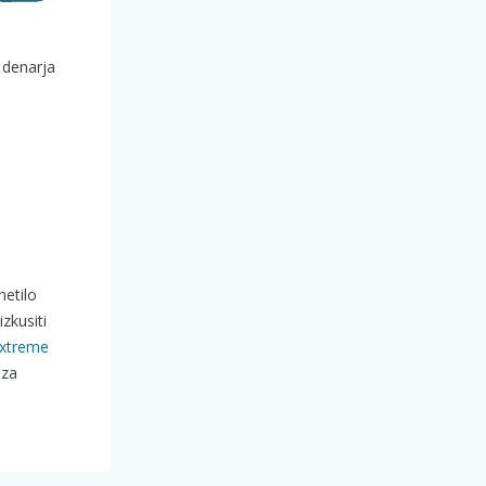
 denarja
netilo
zkusiti
xtreme
 za