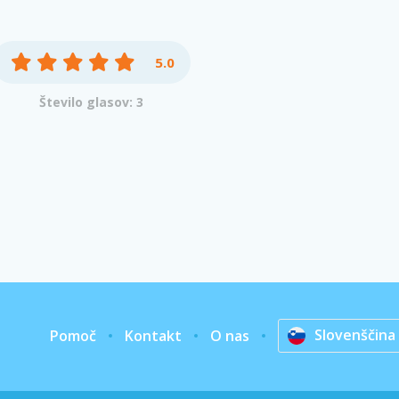
5.0
Število glasov: 3
Slovenščina
Pomoč
Kontakt
O nas