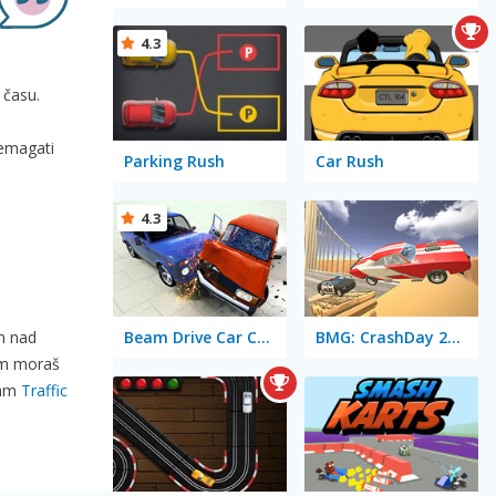
4.3
 času.
remagati
Parking Rush
Car Rush
4.3
Beam Drive Car Crash Test Simulator
BMG: CrashDay 2025
en nad
tem moraš
čam
Traffic