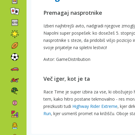
Premagaj nasprotnike
Izberi najhitrejši avto, nadgradi njegove zmogl
Napolni super pospešek: ko dosežeš 5. stopnjo, 
nasprotnike s steze, da pridobiš višjo pozicij
svoje prijatelje na spletni lestvici!
Avtor: GameDistribution
Več iger, kot je ta
Race Time je super izbira za vse, ki obožujejo 
tem, kako hitro postane tekmovalno - res mora
preizkusiti tudi
Highway Rider Extreme
, kjer d
Run
, kjer usmeriš promet na križišču. Oboje st