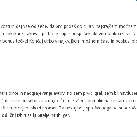
jivosti in daj vse od sebe, da prvi prideš do cilja v najkrajšem možnem
dvoklikni za aktivacijo! Ko je super pospešek aktiven, lahko iztisneš
o in bonus točke! Končaj dirko v najkrajšem možnem času in poskusi p
hitre dirke in nadgrajevanje avtov. Ko sem prvič igral, sem bil navduš
š dati vse od sebe za zmago. Če ti je všeč adrenalin na cestah, po
irkaš z motorjem skozi promet. Za nekaj bolj sproščenega pa priporo
a
odlični
izbiri za ljubitelje hitrih iger.