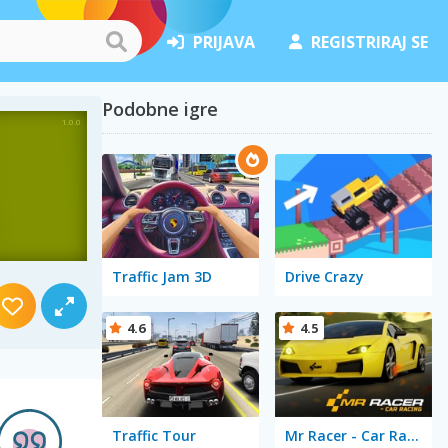
PRIJAVA
REGISTRIRAJ SE
Podobne igre
Traffic Jam 3D
Drive Crazy
4.6
4.5
Traffic Tour
Mr Racer - Car Racing