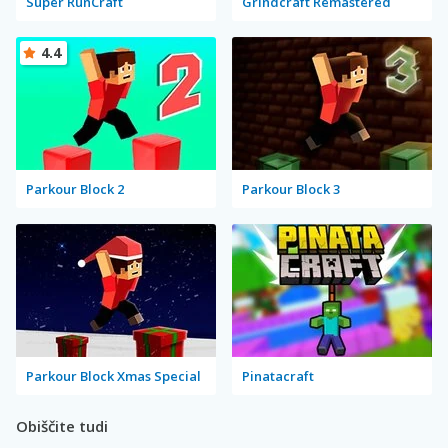
Super RunCraft
Grindcraft Remastered
4.4
Parkour Block 2
Parkour Block 3
Parkour Block Xmas Special
Pinatacraft
Obiščite tudi