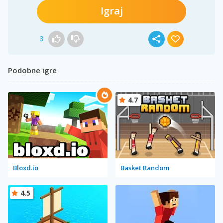
Igraj
3
Podobne igre
4.7
Bloxd.io
Basket Random
4.5