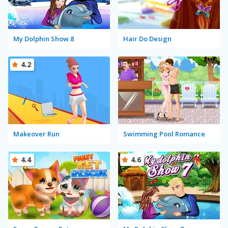
My Dolphin Show 8
Hair Do Design
4.2
Makeover Run
Swimming Pool Romance
4.4
4.6