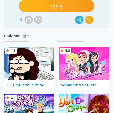
Igraj
3
Podobne igre
4.6
4.2
Kill Time in Your Office
So Sakura: Movie Star
4.6