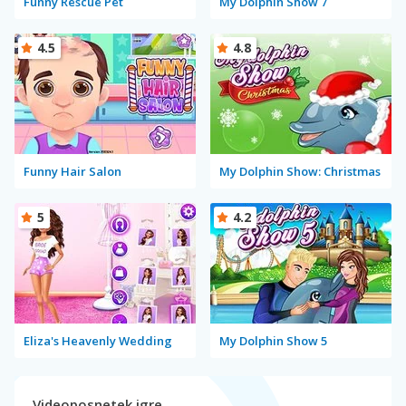
Funny Rescue Pet
My Dolphin Show 7
4.5
4.8
Funny Hair Salon
My Dolphin Show: Christmas
5
4.2
Eliza's Heavenly Wedding
My Dolphin Show 5
Videoposnetek igre