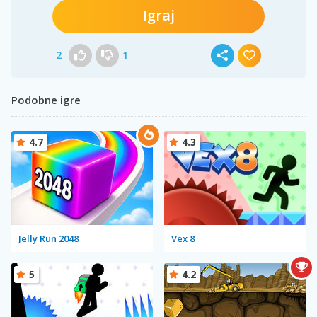
Igraj
2
1
Podobne igre
4.7
4.3
Jelly Run 2048
Vex 8
5
4.2