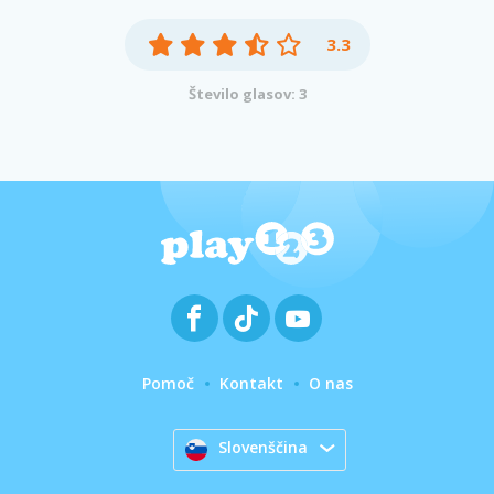
3.3
Število glasov: 3
Pomoč
Kontakt
O nas
Slovenščina