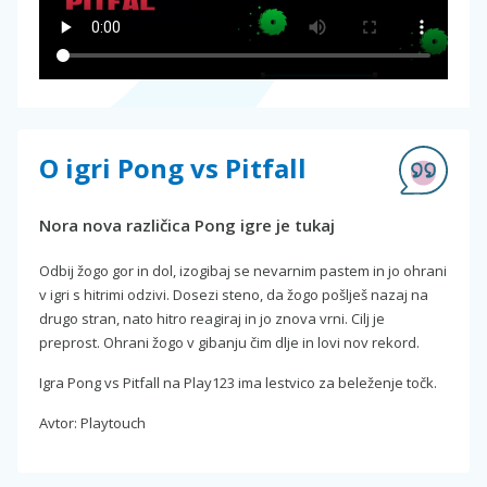
O igri Pong vs Pitfall
Nora nova različica Pong igre je tukaj
Odbij žogo gor in dol, izogibaj se nevarnim pastem in jo ohrani
v igri s hitrimi odzivi. Dosezi steno, da žogo pošlješ nazaj na
drugo stran, nato hitro reagiraj in jo znova vrni. Cilj je
preprost. Ohrani žogo v gibanju čim dlje in lovi nov rekord.
Igra Pong vs Pitfall na Play123 ima lestvico za beleženje točk.
Avtor: Playtouch