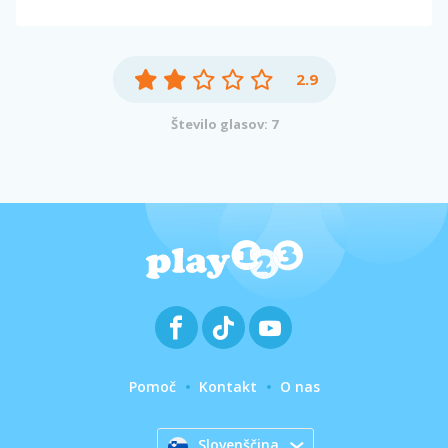
2.9
Število glasov: 7
Pomoč
Kontakt
O nas
Slovenščina