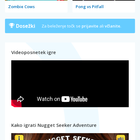
Zombie Cows
Pong vs Pitfall
Dosežki
Za beleženje točk se
prijavite
ali
včlanite
.
Videoposnetek igre
Kako igrati Nugget Seeker Adventure