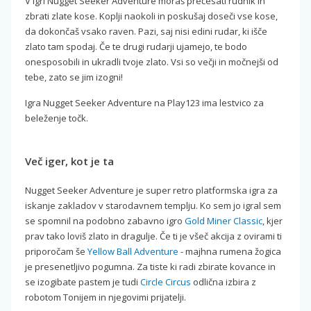
V igri Nugget Seeker Adventure moraš prečesati rudnik in
zbrati zlate kose. Koplji naokoli in poskušaj doseči vse kose,
da dokončaš vsako raven. Pazi, saj nisi edini rudar, ki išče
zlato tam spodaj. Če te drugi rudarji ujamejo, te bodo
onesposobili in ukradli tvoje zlato. Vsi so večji in močnejši od
tebe, zato se jim izogni!
Igra Nugget Seeker Adventure na Play123 ima lestvico za
beleženje točk.
Več iger, kot je ta
Nugget Seeker Adventure je super retro platformska igra za
iskanje zakladov v starodavnem templju. Ko sem jo igral sem
se spomnil na podobno zabavno igro
Gold Miner Classic
, kjer
prav tako loviš zlato in dragulje. Če ti je všeč akcija z ovirami ti
priporočam še
Yellow Ball Adventure
- majhna rumena žogica
je presenetljivo pogumna. Za tiste ki radi zbirate kovance in
se izogibate pastem je tudi
Circle Circus
odlična izbira z
robotom Tonijem in njegovimi prijatelji.