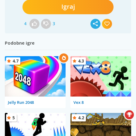
Igraj
4
3
Podobne igre
4.7
4.3
Jelly Run 2048
Vex 8
5
4.2