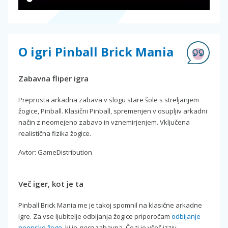
O igri Pinball Brick Mania
Zabavna fliper igra
Preprosta arkadna zabava v slogu stare šole s streljanjem
žogice, Pinball. Klasični Pinball, spremenjen v osupljiv arkadni
način z neomejeno zabavo in vznemirjenjem. Vključena
realistična fizika žogice.
Avtor: GameDistribution
Več iger, kot je ta
Pinball Brick Mania me je takoj spomnil na klasične arkadne
igre. Za vse ljubitelje odbijanja žogice priporočam
odbijanje
neonske žoge
, ki je
noro
zabavna. Če ti je všeč izziv