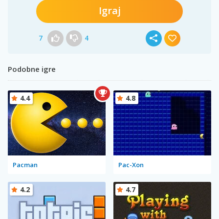
Igraj
7
4
Podobne igre
4.4
4.8
Pacman
Pac-Xon
4.2
4.7