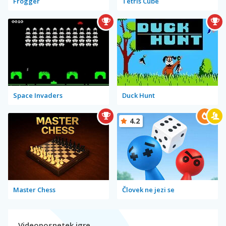
Frogger
Tetris Cube
Space Invaders
Duck Hunt
4.2
Master Chess
Človek ne jezi se
Videoposnetek igre