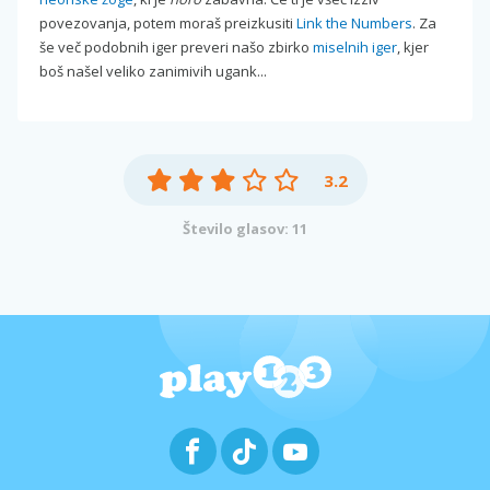
povezovanja, potem moraš preizkusiti
Link the Numbers
. Za
še več podobnih iger preveri našo zbirko
miselnih iger
, kjer
boš našel veliko zanimivih ugank...
3.2
Število glasov: 11