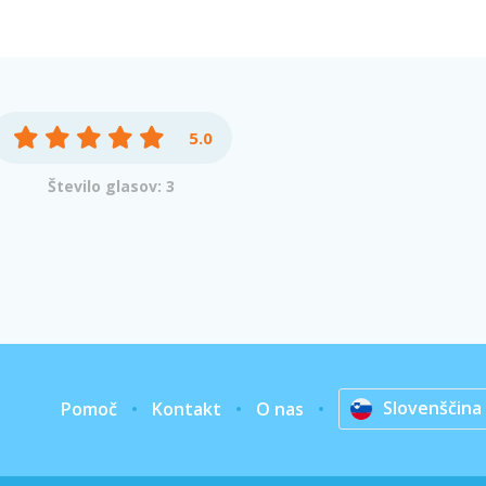
5.0
Število glasov: 3
Slovenščina
Pomoč
Kontakt
O nas