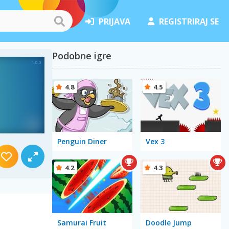
PRIJAVA
REGISTRIRAJ SE
Podobne igre
4.8
4.5
Penguin Diner
Vex 3
4.2
4.3
Samurai Fruit
Doodle Jump