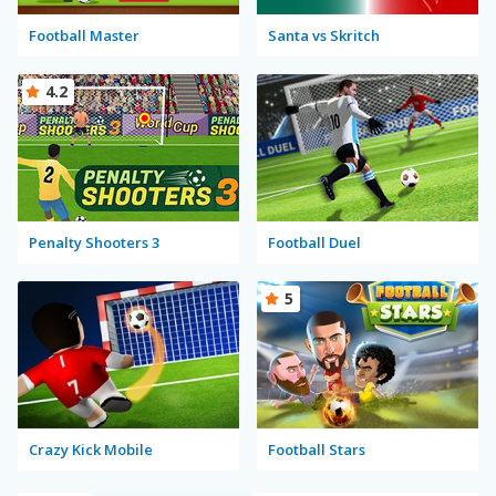
Football Master
Santa vs Skritch
4.2
Penalty Shooters 3
Football Duel
5
Crazy Kick Mobile
Football Stars