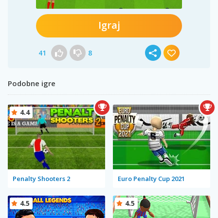
Igraj
41
8
Podobne igre
4.4
Penalty Shooters 2
Euro Penalty Cup 2021
4.5
4.5