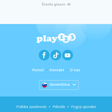
Število glasov: 49
Pomoč
Kontakt
O nas
Slovenščina
Politika zasebnosti
Piškotki
Pogoji uporabe