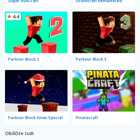
Super RunCraft
Grindcraft Remastered
4.4
Parkour Block 2
Parkour Block 3
Parkour Block Xmas Special
Pinatacraft
Obiščite tudi