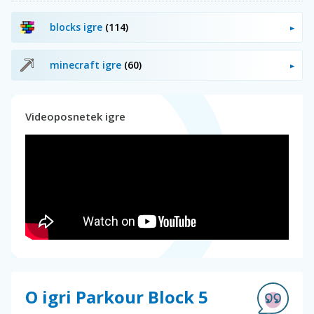
blocks igre
(114)
minecraft igre
(60)
Videoposnetek igre
O igri Parkour Block 5