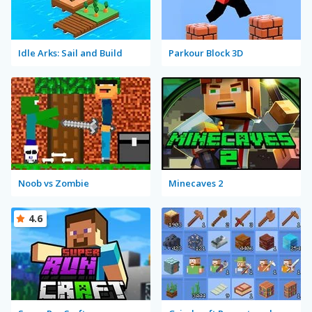
Idle Arks: Sail and Build
Parkour Block 3D
Noob vs Zombie
Minecaves 2
4.6