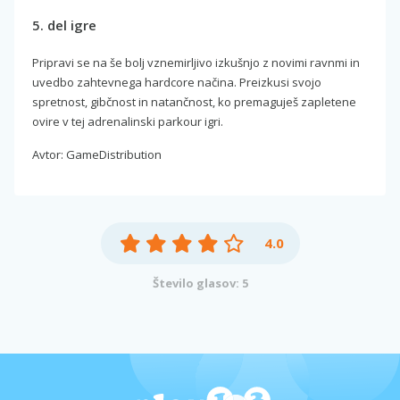
5. del igre
Pripravi se na še bolj vznemirljivo izkušnjo z novimi ravnmi in
uvedbo zahtevnega hardcore načina. Preizkusi svojo
spretnost, gibčnost in natančnost, ko premaguješ zapletene
ovire v tej adrenalinski parkour igri.
Avtor: GameDistribution
4.0
Število glasov: 5