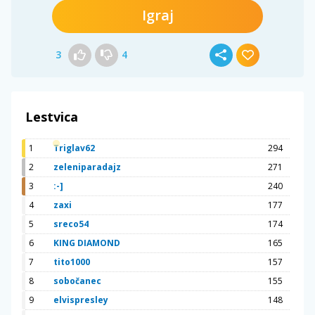
Igraj
3
4
Lestvica
1
Triglav62
294
2
zeleniparadajz
271
3
:-]
240
4
zaxi
177
5
sreco54
174
6
KING DIAMOND
165
7
tito1000
157
8
sobočanec
155
9
elvispresley
148