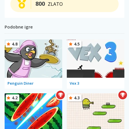
800
ZLATO
Podobne igre
4.8
4.5
Penguin Diner
Vex 3
4.2
4.3