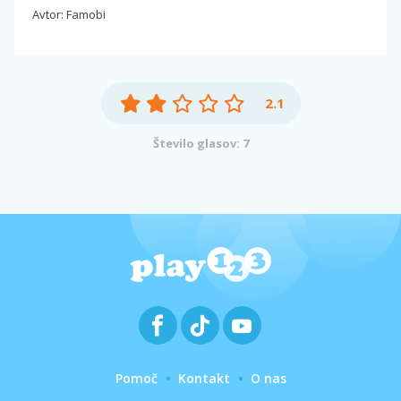
Avtor: Famobi
2.1
Število glasov: 7
Pomoč
Kontakt
O nas