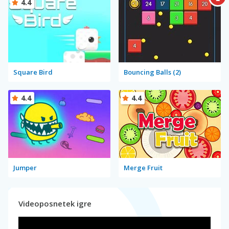
4.4
Square Bird
Bouncing Balls (2)
4.4
4.4
Jumper
Merge Fruit
Videoposnetek igre