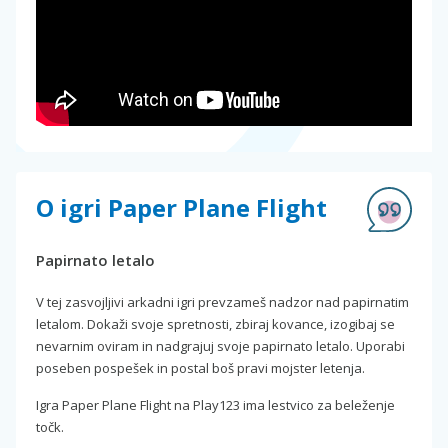
O igri Paper Plane Flight
Papirnato letalo
V tej zasvojljivi arkadni igri prevzameš nadzor nad papirnatim
letalom. Dokaži svoje spretnosti, zbiraj kovance, izogibaj se
nevarnim oviram in nadgrajuj svoje papirnato letalo. Uporabi
poseben pospešek in postal boš pravi mojster letenja.
Igra Paper Plane Flight na Play123 ima lestvico za beleženje
točk.