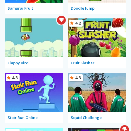
Samurai Fruit
Doodle Jump
4.2
Flappy Bird
Fruit Slasher
4.3
4.3
Stair Run Online
Squid Challenge