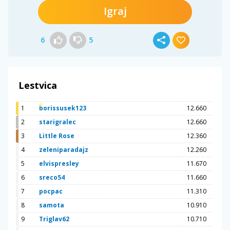
Igraj
6
5
Lestvica
1
borissusek123
12.660
2
starigralec
12.660
3
Little Rose
12.360
4
zeleniparadajz
12.260
5
elvispresley
11.670
6
sreco54
11.660
7
pocpac
11.310
8
samota
10.910
9
Triglav62
10.710