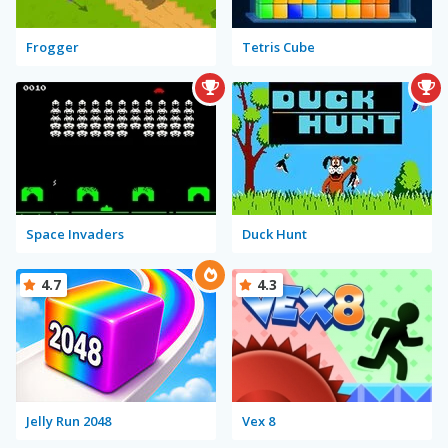
Frogger
Tetris Cube
Space Invaders
Duck Hunt
4.7
4.3
Jelly Run 2048
Vex 8