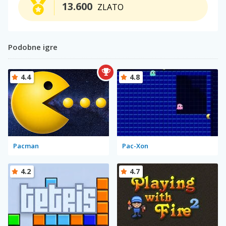
13.600
ZLATO
Podobne igre
4.4
4.8
Pacman
Pac-Xon
4.2
4.7