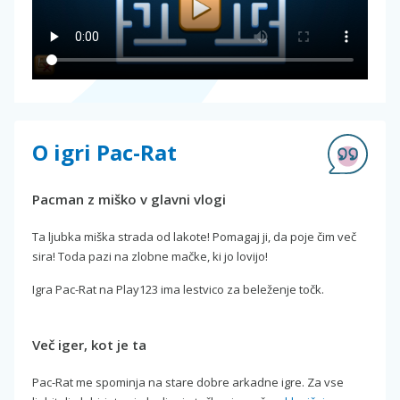
O igri Pac-Rat
Pacman z miško v glavni vlogi
Ta ljubka miška strada od lakote! Pomagaj ji, da poje čim več
sira! Toda pazi na zlobne mačke, ki jo lovijo!
Igra Pac-Rat na Play123 ima lestvico za beleženje točk.
Več iger, kot je ta
Pac-Rat me spominja na stare dobre arkadne igre. Za vse