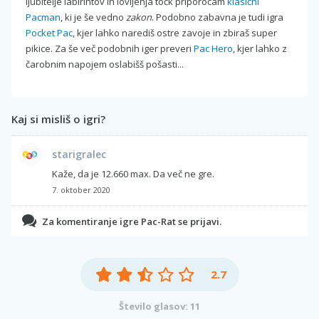
ljubitelje labirintov in lovljenja točk priporočam
klasični
Pacman
, ki je še vedno
zakon
. Podobno zabavna je tudi igra
Pocket Pac
, kjer lahko narediš ostre zavoje in zbiraš super
pikice. Za še več podobnih iger preveri
Pac Hero
, kjer lahko z
čarobnim napojem oslabišš pošasti...
Kaj si misliš o igri?
starigralec
Kaže, da je 12.660 max. Da več ne gre.
7. oktober 2020
Za komentiranje igre Pac-Rat se prijavi.
2.7
Število glasov: 11