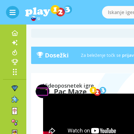
SI
Dosežki
Za beleženje točk se
prijav
Videoposnetek igre
Pac Maze