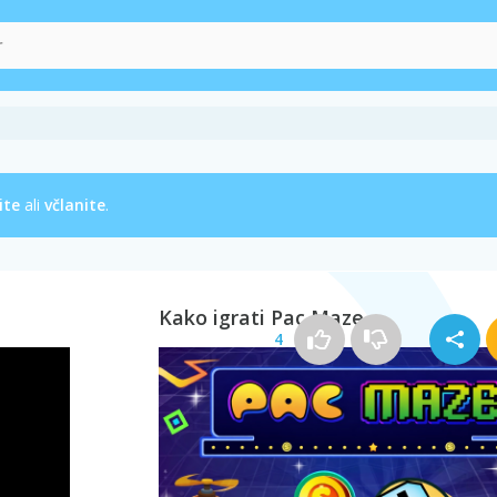
ite
ali
včlanite
.
Kako igrati Pac Maze
4