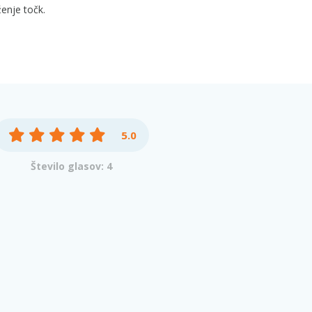
enje točk.
5.0
Število glasov: 4