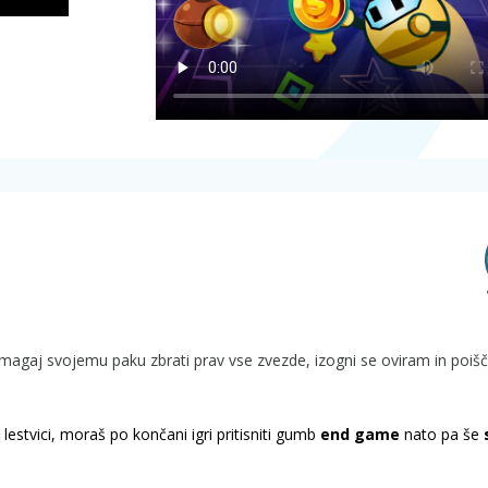
omagaj svojemu paku zbrati prav vse zvezde, izogni se oviram in poišč
lestvici, moraš po končani igri pritisniti gumb
end game
nato pa še