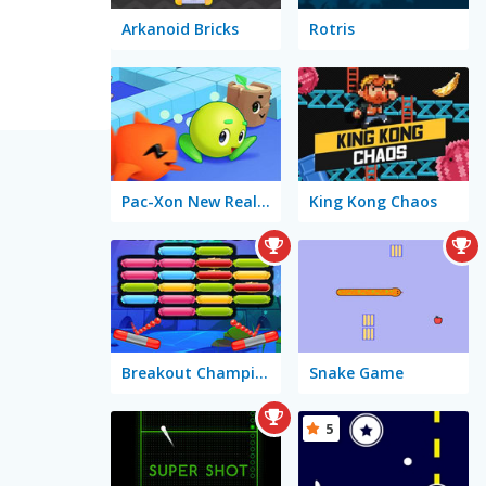
Arkanoid Bricks
Rotris
Pac-Xon New Realms
King Kong Chaos
Breakout Champion
Snake Game
5