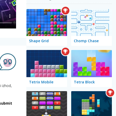
Shape Grid
Chomp Chase
Tetrix Mobile
Tetra Block
i izhod,
submit