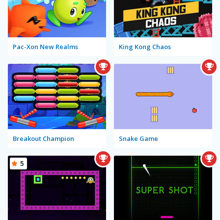
Pac-Xon New Realms
King Kong Chaos
Breakout Champion
Snake Game
5