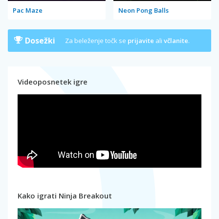
Pac Maze
Neon Pong Balls
Dosežki
Za beleženje točk se
prijavite
ali
včlanite
.
Videoposnetek igre
Kako igrati Ninja Breakout