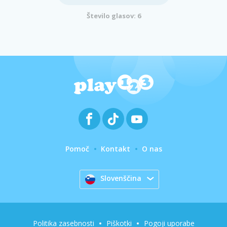
Število glasov: 6
Pomoč
Kontakt
O nas
Slovenščina
Politika zasebnosti
Piškotki
Pogoji uporabe