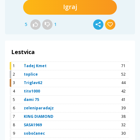
Igraj
5
1
Lestvica
1
Tadej Kmet
71
2
toplice
52
3
Triglav62
44
4
tito1000
42
5
dami 75
41
6
zeleniparadajz
39
7
KING DIAMOND
38
8
SASA1969
32
9
sobočanec
30