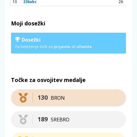
10
236abc
26
Moji dosežki
Dosežki
Za beleženje točk se
prijavite
ali
včlanite
.
Točke za osvojitev medalje
130
BRON
189
SREBRO