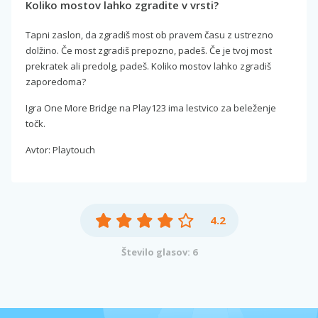
Koliko mostov lahko zgradite v vrsti?
Tapni zaslon, da zgradiš most ob pravem času z ustrezno
dolžino. Če most zgradiš prepozno, padeš. Če je tvoj most
prekratek ali predolg, padeš. Koliko mostov lahko zgradiš
zaporedoma?
Igra One More Bridge na Play123 ima lestvico za beleženje
točk.
Avtor: Playtouch
4.2
Število glasov: 6