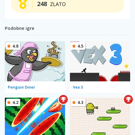
248
ZLATO
Podobne igre
4.8
4.5
Penguin Diner
Vex 3
4.2
4.3