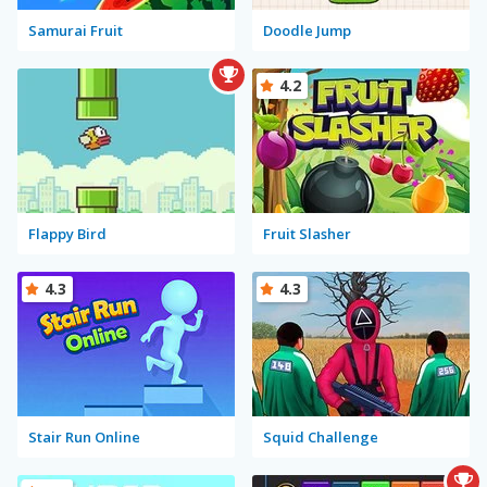
Samurai Fruit
Doodle Jump
4.2
Flappy Bird
Fruit Slasher
4.3
4.3
Stair Run Online
Squid Challenge