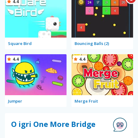
4.4
Square Bird
Bouncing Balls (2)
4.4
4.4
Jumper
Merge Fruit
O igri One More Bridge