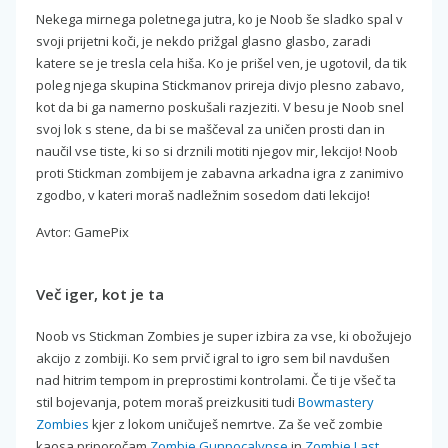
Nekega mirnega poletnega jutra, ko je Noob še sladko spal v
svoji prijetni koči, je nekdo prižgal glasno glasbo, zaradi
katere se je tresla cela hiša. Ko je prišel ven, je ugotovil, da tik
poleg njega skupina Stickmanov prireja divjo plesno zabavo,
kot da bi ga namerno poskušali razjeziti. V besu je Noob snel
svoj lok s stene, da bi se maščeval za uničen prosti dan in
naučil vse tiste, ki so si drznili motiti njegov mir, lekcijo! Noob
proti Stickman zombijem je zabavna arkadna igra z zanimivo
zgodbo, v kateri moraš nadležnim sosedom dati lekcijo!
Avtor: GamePix
Več iger, kot je ta
Noob vs Stickman Zombies je super izbira za vse, ki obožujejo
akcijo z zombiji. Ko sem prvič igral to igro sem bil navdušen
nad hitrim tempom in preprostimi kontrolami. Če ti je všeč ta
stil bojevanja, potem moraš preizkusiti tudi
Bowmastery
Zombies
kjer z lokom uničuješ nemrtve. Za še več zombie
kaosa priporočam
Zombie Gunpocalypse
in
Zombie Last