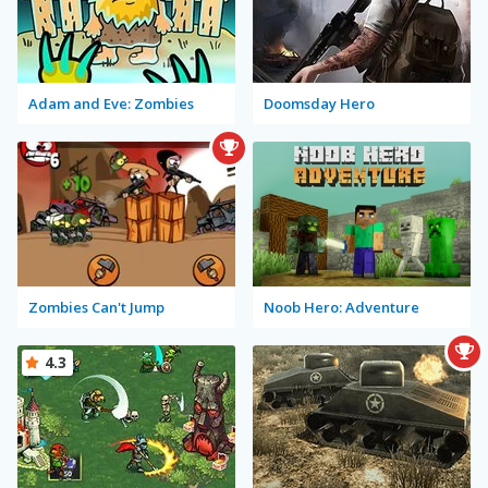
Adam and Eve: Zombies
Doomsday Hero
Zombies Can't Jump
Noob Hero: Adventure
4.3