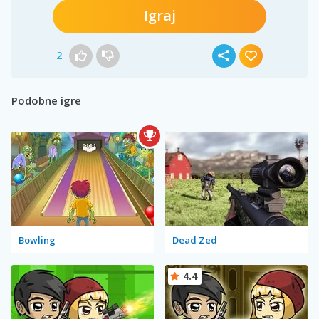
Igraj
2
Podobne igre
Bowling
Dead Zed
4.4