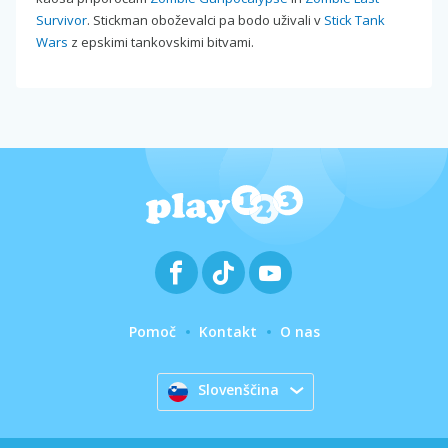
Survivor
. Stickman oboževalci pa bodo uživali v
Stick Tank
Wars
z epskimi tankovskimi bitvami.
Pomoč
Kontakt
O nas
Slovenščina