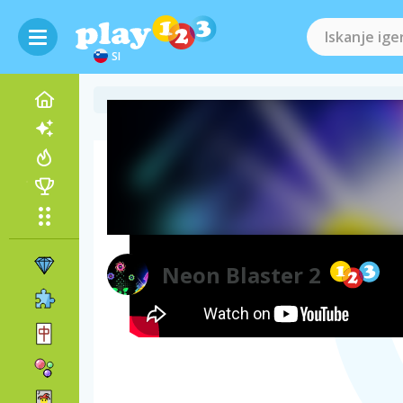
SI
Videoposnetek igre
Neon Blaster 2