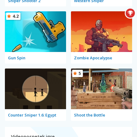
Sniper Shooter 2
Western Sniper
4.2
Gun Spin
Zombie Apocalypse
5
Counter Sniper 1.6: Egypt
Shoot the Bottle
Videoposnetek igre