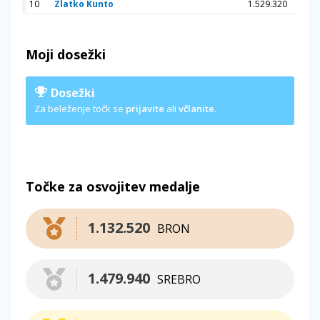
10
Zlatko Kunto
1.529.320
Moji dosežki
Dosežki
Za beleženje točk se
prijavite
ali
včlanite
.
Točke za osvojitev medalje
1.132.520
BRON
1.479.940
SREBRO