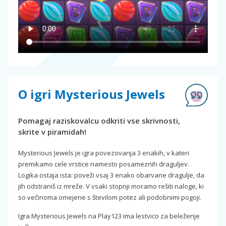
O igri Mysterious Jewels
Pomagaj raziskovalcu odkriti vse skrivnosti,
skrite v piramidah!
Mysterious Jewels je igra povezovanja 3 enakih, v kateri
premikamo cele vrstice namesto posameznih draguljev.
Logika ostaja ista: poveži vsaj 3 enako obarvane dragulje, da
jih odstraniš iz mreže. V vsaki stopnji moramo rešiti naloge, ki
so večinoma omejene s številom potez ali podobnimi pogoji.
Igra Mysterious Jewels na Play123 ima lestvico za beleženje