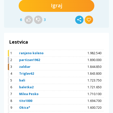
Igraj
6
3
Lestvica
1
ranjeno koleno
1.982.540
2
partizan1962
1.890.000
3
zaldiar
1.844.850
4
Triglav62
1.843.800
5
bali
1.723.750
6
baletka2
1.721.650
7
Milea Pesko
1.710.100
8
tito1000
1.694.700
9
Okica*
1.600.720