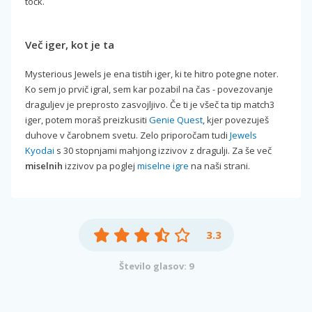
točk.
Več iger, kot je ta
Mysterious Jewels je ena tistih iger, ki te hitro potegne noter.
Ko sem jo prvič igral, sem kar pozabil na čas - povezovanje
draguljev je preprosto zasvojljivo. Če ti je všeč ta tip match3
iger, potem moraš preizkusiti
Genie Quest
, kjer povezuješ
duhove v čarobnem svetu. Zelo priporočam tudi
Jewels
Kyodai
s 30 stopnjami mahjong izzivov z dragulji. Za še več
miselnih
izzivov pa poglej
miselne igre
na naši strani.
3.3
Število glasov: 9