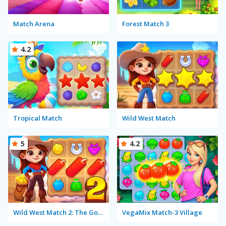
Match Arena
Forest Match 3
4.2
Tropical Match
Wild West Match
5
4.2
Wild West Match 2: The Gold Rush
VegaMix Match-3 Village