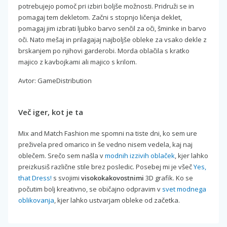
potrebujejo pomoč pri izbiri boljše možnosti. Pridruži se in
pomagaj tem dekletom. Začni s stopnjo ličenja deklet,
pomagaj jim izbrati ljubko barvo senčil za oči, šminke in barvo
oči. Nato mešaj in prilagajaj najboljše obleke za vsako dekle z
brskanjem po njihovi garderobi. Morda oblačila s kratko
majico z kavbojkami ali majico s krilom.
Avtor: GameDistribution
Več iger, kot je ta
Mix and Match Fashion me spomni na tiste dni, ko sem ure
preživela pred omarico in še vedno nisem vedela, kaj naj
oblečem. Srečo sem našla v
modnih izzivih oblaček
, kjer lahko
preizkusiš različne stile brez posledic. Posebej mi je všeč
Yes,
that Dress!
s svojimi
visokokakovostnimi
3D grafik. Ko se
počutim bolj kreativno, se običajno odpravim v
svet modnega
oblikovanja
, kjer lahko ustvarjam obleke od začetka.