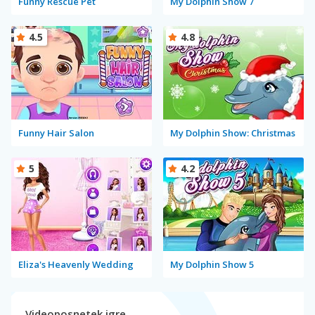
Funny Rescue Pet
My Dolphin Show 7
4.5
4.8
Funny Hair Salon
My Dolphin Show: Christmas
5
4.2
Eliza's Heavenly Wedding
My Dolphin Show 5
Videoposnetek igre