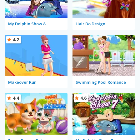
My Dolphin Show 8
Hair Do Design
4.2
Makeover Run
Swimming Pool Romance
4.4
4.6