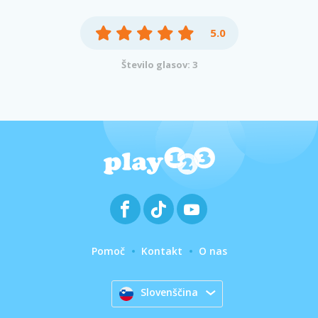
5.0
Število glasov: 3
Pomoč
Kontakt
O nas
Slovenščina