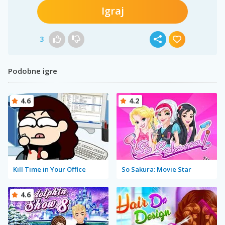
Igraj
3
Podobne igre
4.6
4.2
Kill Time in Your Office
So Sakura: Movie Star
4.6