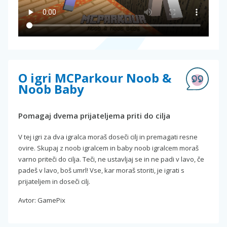
O igri MCParkour Noob &
Noob Baby
Pomagaj dvema prijateljema priti do cilja
V tej igri za dva igralca moraš doseči cilj in premagati resne
ovire. Skupaj z noob igralcem in baby noob igralcem moraš
varno priteči do cilja. Teči, ne ustavljaj se in ne padi v lavo, če
padeš v lavo, boš umrl! Vse, kar moraš storiti, je igrati s
prijateljem in doseči cilj.
Avtor: GamePix