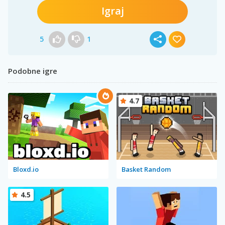
Igraj
5
1
Podobne igre
4.7
Bloxd.io
Basket Random
4.5