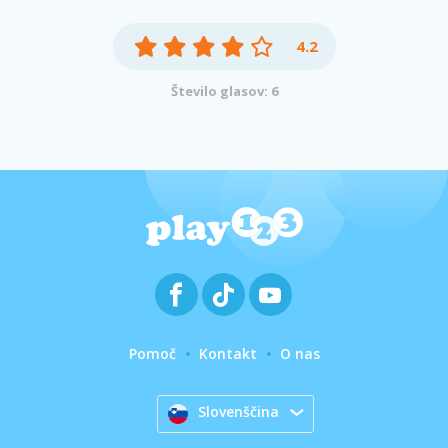
4.2
Število glasov: 6
Pomoč
Kontakt
O nas
Slovenščina