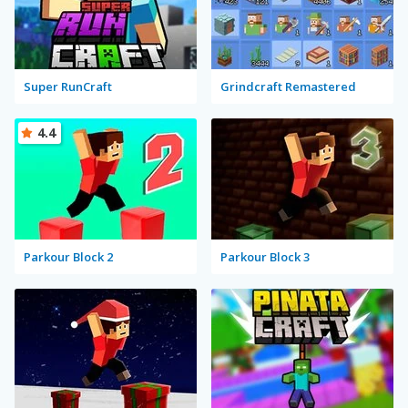
Super RunCraft
Grindcraft Remastered
4.4
Parkour Block 2
Parkour Block 3