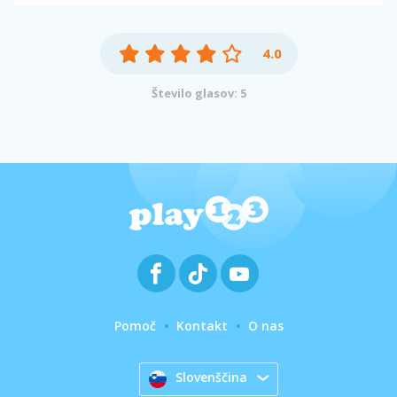
4.0
Število glasov: 5
Pomoč
Kontakt
O nas
Slovenščina