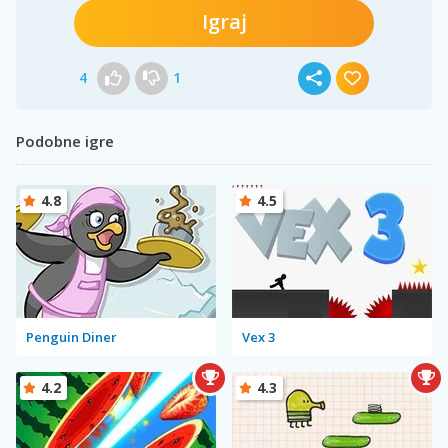
Igraj
4
1
Podobne igre
4.8
4.5
Penguin Diner
Vex 3
4.2
4.3