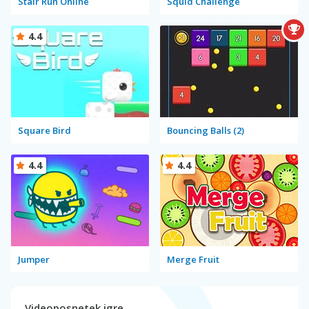
Stair Run Online
Squid Challenge
4.4
Square Bird
Bouncing Balls (2)
4.4
4.4
Jumper
Merge Fruit
Videoposnetek igre