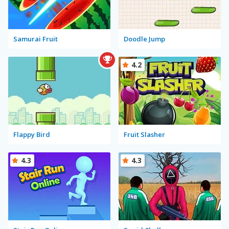
Samurai Fruit
Doodle Jump
4.2
Flappy Bird
Fruit Slasher
4.3
4.3