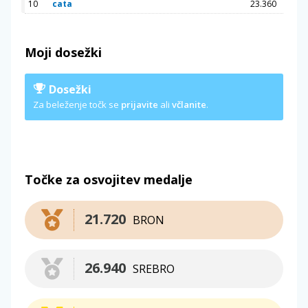
10
cata
23.360
Moji dosežki
Dosežki
Za beleženje točk se
prijavite
ali
včlanite
.
Točke za osvojitev medalje
21.720
BRON
26.940
SREBRO