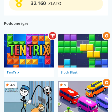
32.160
ZLATO
Podobne igre
TenTrix
Block Blast
4.5
5