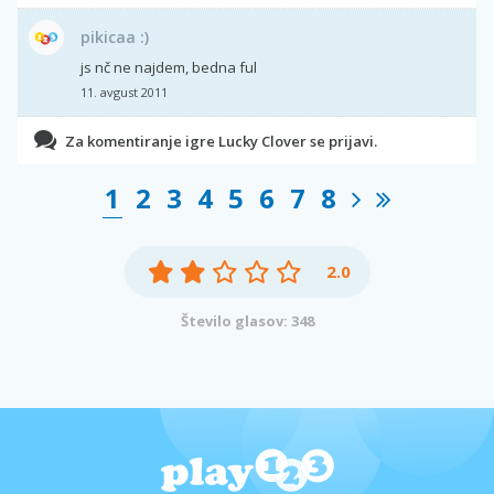
pikicaa :)
js nč ne najdem, bedna ful
11. avgust 2011
Za komentiranje igre Lucky Clover se prijavi.
1
2
3
4
5
6
7
8
2.0
Število glasov: 348