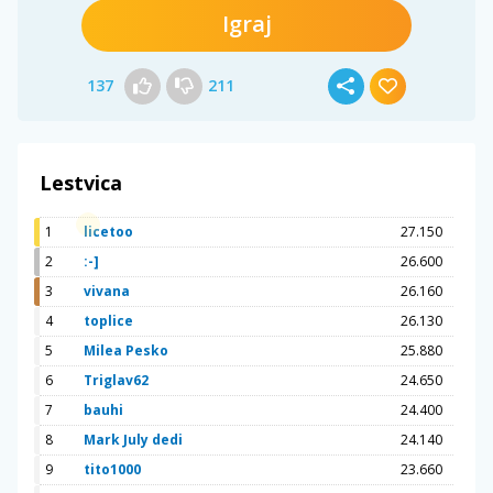
Igraj
137
211
Lestvica
1
licetoo
27.150
2
:-]
26.600
3
vivana
26.160
4
toplice
26.130
5
Milea Pesko
25.880
6
Triglav62
24.650
7
bauhi
24.400
8
Mark July dedi
24.140
9
tito1000
23.660