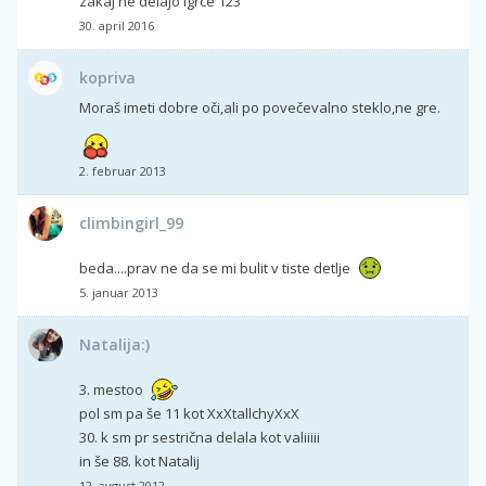
zakaj ne delajo igrce 123
30. april 2016
kopriva
Moraš imeti dobre oči,ali po povečevalno steklo,ne gre.
2. februar 2013
climbingirl_99
beda....prav ne da se mi bulit v tiste detlje
5. januar 2013
Natalija:)
3. mestoo
pol sm pa še 11 kot XxXtallchyXxX
30. k sm pr sestrična delala kot valiiiii
in še 88. kot Natalij
12. avgust 2012