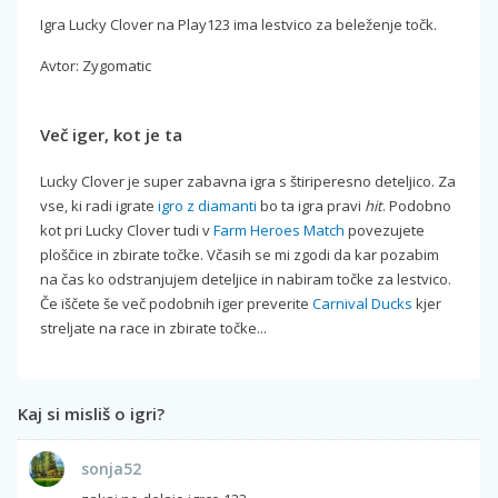
Igra Lucky Clover na Play123 ima lestvico za beleženje točk.
Avtor: Zygomatic
Več iger, kot je ta
Lucky Clover je super zabavna igra s štiriperesno deteljico. Za
vse, ki radi igrate
igro z diamanti
bo ta igra pravi
hit
. Podobno
kot pri Lucky Clover tudi v
Farm Heroes Match
povezujete
ploščice in zbirate točke. Včasih se mi zgodi da kar pozabim
na čas ko odstranjujem deteljice in nabiram točke za lestvico.
Če iščete še več podobnih iger preverite
Carnival Ducks
kjer
streljate na race in zbirate točke...
Kaj si misliš o igri?
sonja52