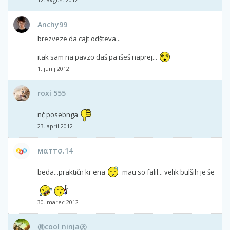
Anchy99
brezveze da cajt odšteva...
itak sam na pavzo daš pa išeš naprej...
1. junij 2012
roxi 555
nč posebnga
23. april 2012
мαттσ.14
beda...praktičn kr ena
mau so falil... velik bulših je še
30. marec 2012
㊊cool ninja㊋