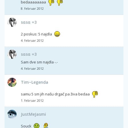
bedaaaaaaaa
8. februar 2012
sαsα =3
2 poskus: 5 najdla
4. februar 2012
sαsα =3
Sam dve sm najdla -.-
4. februar 2012
Tim~Legenda
samu 5 sm jih našu drgač pa živa bedaa
1. februar 2012
JustMeJasmi
Souck