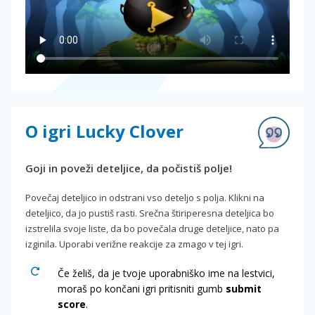
O igri Lucky Clover
Goji in poveži deteljice, da počistiš polje!
Povečaj deteljico in odstrani vso deteljo s polja. Klikni na
deteljico, da jo pustiš rasti. Srečna štiriperesna deteljica bo
izstrelila svoje liste, da bo povečala druge deteljice, nato pa
izginila. Uporabi verižne reakcije za zmago v tej igri.
Če želiš, da je tvoje uporabniško ime na lestvici,
moraš po končani igri pritisniti gumb
submit
score
.