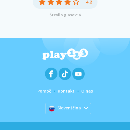
4.2
Število glasov: 6
Pomoč
Kontakt
O nas
Slovenščina