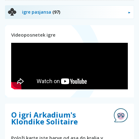
igre pasjansa
(97)
Videoposnetek igre
O igri Arkadium's
Klondike Solitaire
Položi karte iste barve od asa do kralja v