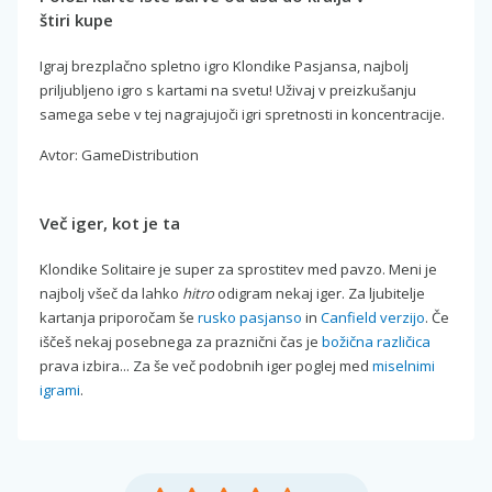
štiri kupe
Igraj brezplačno spletno igro Klondike Pasjansa, najbolj
priljubljeno igro s kartami na svetu! Uživaj v preizkušanju
samega sebe v tej nagrajujoči igri spretnosti in koncentracije.
Avtor: GameDistribution
Več iger, kot je ta
Klondike Solitaire je super za sprostitev med pavzo. Meni je
najbolj všeč da lahko
hitro
odigram nekaj iger. Za ljubitelje
kartanja priporočam še
rusko pasjanso
in
Canfield verzijo
. Če
iščeš nekaj posebnega za praznični čas je
božična različica
prava izbira... Za še več podobnih iger poglej med
miselnimi
igrami
.