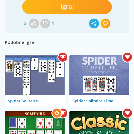
Igraj
5
1
Podobne igre
Spider Solitaire
Spider Solitaire Time