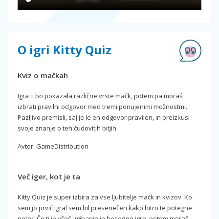
O igri Kitty Quiz
Kviz o mačkah
Igra ti bo pokazala različne vrste mačk, potem pa moraš
izbrati pravilni odgovor med tremi ponujenimi možnostmi.
Pazljivo premisli, saj je le en odgovor pravilen, in preizkusi
svoje znanje o teh čudovitih bitjih.
Avtor: GameDistribution
Več iger, kot je ta
Kitty Quiz je super izbira za vse ljubitelje mačk in kvizov. Ko
sem jo prvič igral sem bil presenečen kako hitro te potegne
noter. Če ti je všeč ugibanje in besedne igre, potem moraš