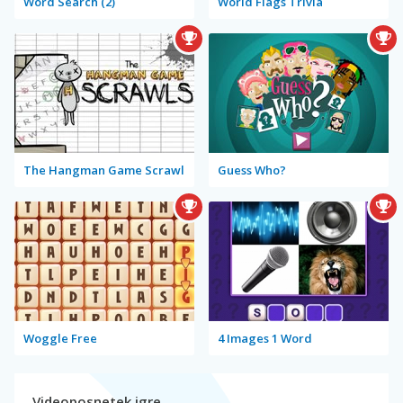
Word Search (2)
World Flags Trivia
The Hangman Game Scrawl
Guess Who?
Woggle Free
4 Images 1 Word
Videoposnetek igre