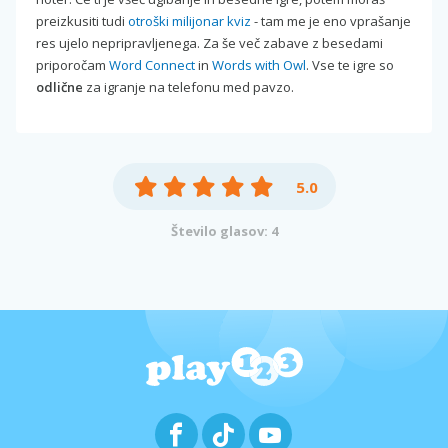
preizkusiti tudi
otroški milijonar kviz
- tam me je eno vprašanje
res ujelo nepripravljenega. Za še več zabave z besedami
priporočam
Word Connect
in
Words with Owl
. Vse te igre so
odlične
za igranje na telefonu med pavzo.
5.0
Število glasov: 4