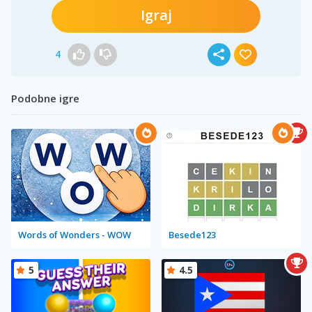
Igraj
4
Podobne igre
Words of Wonders - WOW
Besede123
5
4.5