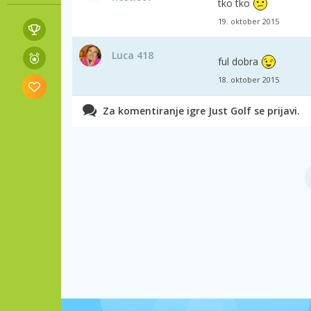
tko tko
19. oktober 2015
Luca 418
ful dobra
18. oktober 2015
Za komentiranje igre Just Golf se prijavi.