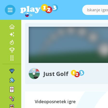
SI
Just Golf
Videoposnetek igre