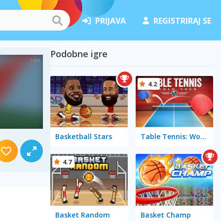
PRIJAVA
REGISTRIRAJ SE
Podobne igre
4.2
Basketball Stars
Table Tennis: World Tour
4.7
Basket Random
Basket Champ