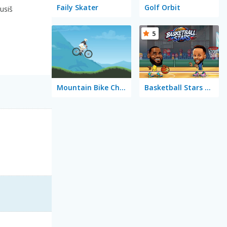
Faily Skater
Golf Orbit
usiš
5
Mountain Bike Challenge
Basketball Stars 2026