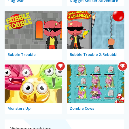
Flag War
Nugget Seeker Adventure
Bubble Trouble
Bubble Trouble 2: Rebubbled
Monsters Up
Zombie Cows
Videoposnetek igre