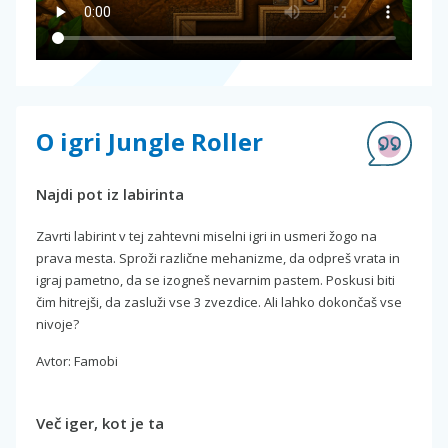
O igri Jungle Roller
Najdi pot iz labirinta
Zavrti labirint v tej zahtevni miselni igri in usmeri žogo na
prava mesta. Sproži različne mehanizme, da odpreš vrata in
igraj pametno, da se izogneš nevarnim pastem. Poskusi biti
čim hitrejši, da zasluži vse 3 zvezdice. Ali lahko dokončaš vse
nivoje?
Avtor: Famobi
Več iger, kot je ta