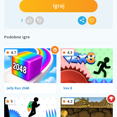
Igraj
3
Podobne igre
4.7
4.3
Jelly Run 2048
Vex 8
5
4.2