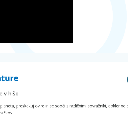
nture
 v hišo
laneta, preskakuj ovire in se sooči z različnimi sovražniki, dokler ne
 srčkov.