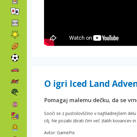
O igri Iced Land Adve
Pomagaj malemu dečku, da se vrne
Sooči se z pustolovščino v najhladnejšem delu p
cilj. Ne pozabi zbrati čim več zlatih kovancev in
Avtor: GamePix