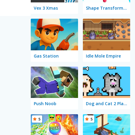
Vex 3 Xmas
Shape Transform: Blob Racing
Gas Station
Idle Mole Empire
Push Noob
Dog and Cat 2 Player
5
5