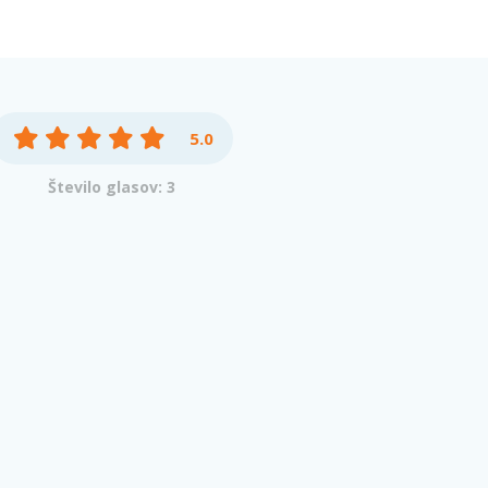
5.0
Število glasov: 3