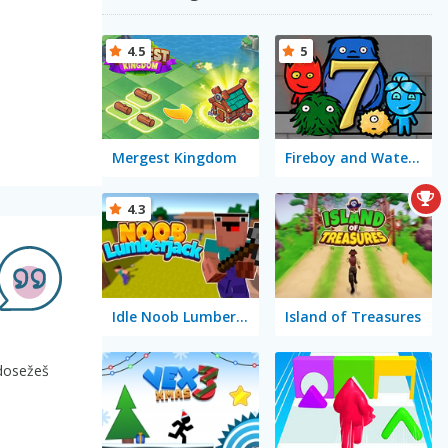
4.5
5
Mergest Kingdom
Fireboy and Watergirl 7: and Friends
4.3
Idle Noob Lumberjack
Island of Treasures
 dosežeš