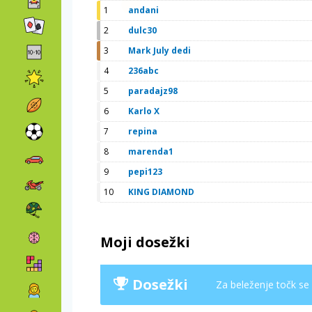
1
andani
2
dulc30
3
Mark July dedi
4
236abc
5
paradajz98
6
Karlo X
7
repina
8
marenda1
9
pepi123
10
KING DIAMOND
Moji dosežki
Dosežki
Za beleženje točk se