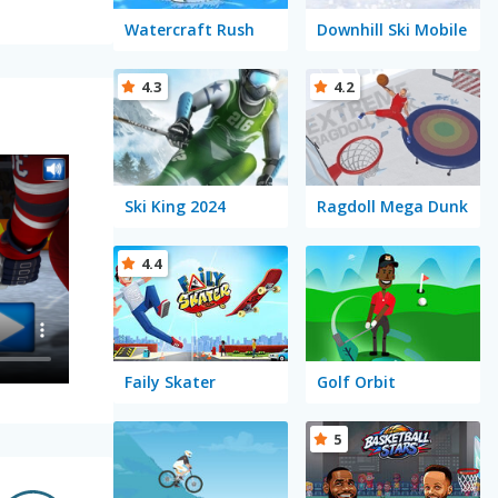
Watercraft Rush
Downhill Ski Mobile
4.3
4.2
Ski King 2024
Ragdoll Mega Dunk
4.4
Faily Skater
Golf Orbit
5