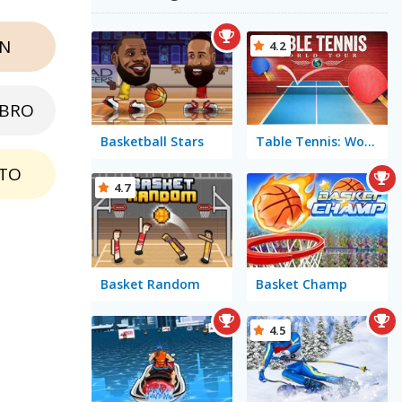
N
4.2
EBRO
Basketball Stars
Table Tennis: World Tour
TO
4.7
Basket Random
Basket Champ
4.5