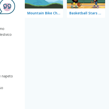
Mountain Bike Challenge
Basketball Stars 2026
imo
lestvico
ne napeto
 so