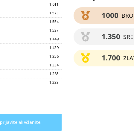
1.611
1000
1.573
BRO
1.554
1.537
1.350
SR
1.449
1.439
1.700
1.356
ZLA
1.334
1.285
1.233
prijavite
ali
včlanite
.