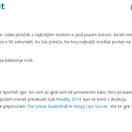
ut
e. Udari plošček z najboljšim strelom in pod pravim kotom, da leti m
ov v 90 sekundah. Ko čas poteče, bo tvoj najboljši rezultat poslan na 
za beleženje točk.
je športnih iger. Ko sem jo igral sem bil presenečen kako hitro posta
, potem moraš preizkusiti tudi
Penalty 2014
, kjer se boriš v dvoboju
ije priporočam
The Linear Basketball
in
Keepy Ups Soccer
. Vse te igre