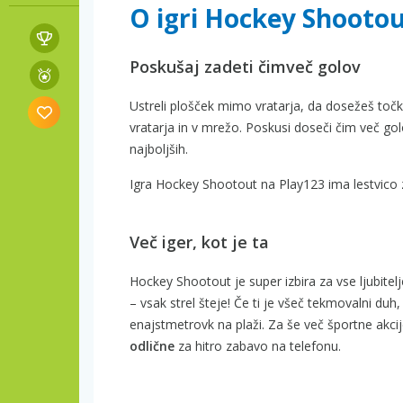
O igri Hockey Shooto
Poskušaj zadeti čimveč golov
Ustreli plošček mimo vratarja, da dosežeš točk
vratarja in v mrežo. Poskusi doseči čim več gol
najboljših.
Igra Hockey Shootout na Play123 ima lestvico 
Več iger, kot je ta
Hockey Shootout je super izbira za vse ljubitel
– vsak strel šteje! Če ti je všeč tekmovalni duh
enajstmetrovk na plaži. Za še več športne akc
odlične
za hitro zabavo na telefonu.