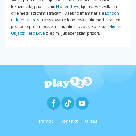
težavni sliki, priporočam
Hidden Toys
, kjer iščeš številke in
črke med različnimi igračami. Osebno imam najraje
London
Hidden Objects
- raziskovanje londonskih ulic med iskanjem
je super sproščujoče. Za romantično vzdušje poskusi
Hidden
Objects Hello Love
z lepimi ljubezenskimi prizori.
Pomoč
Kontakt
O nas