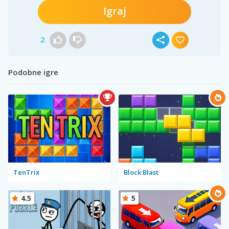
Igraj
2
Podobne igre
TenTrix
Block Blast
4.5
5