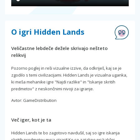
O igri Hidden Lands
Veličastne lebdeče dežele skrivajo nešteto
relikvij
Pozorno poglej in reši vizualne izzive, da odkriješ, kaj se je
zgodilo s temi civilizacijami. Hidden Lands je vizualna uganka,
ki meša mehanike igre "Najdi razlike" in "Iskanje skritih
predmetov" z neskončnimi nivoji za igranje.
Avtor: GameDistribution
Več iger, kot je ta
Hidden Lands te bo zagotovo navdušil, saj so igre iskanja
skritih predmetov moja
strast
! Ko se zatakne pri kakšni