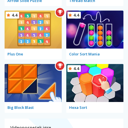
Arrow Slide Puzzle
Thread Match
4.4
4.4
Plus One
Color Sort Mania
4.4
Big Block Blast
Hexa Sort
Videoposnetek igre