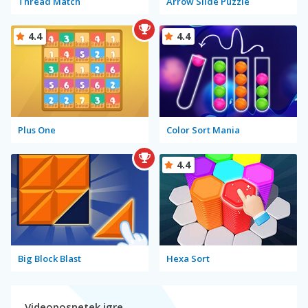
Thread Match
Arrow Slide Puzzle
4.4
4.4
Plus One
Color Sort Mania
4.4
Big Block Blast
Hexa Sort
Videoposnetek igre