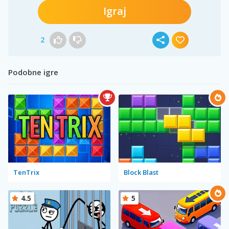
Igraj
2
Podobne igre
TenTrix
Block Blast
4.5
5