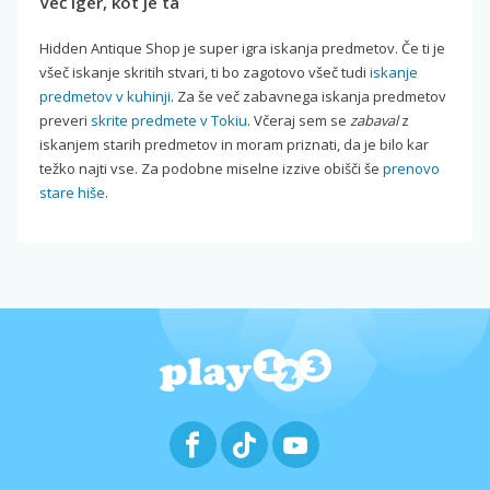
Več iger, kot je ta
Hidden Antique Shop je super igra iskanja predmetov. Če ti je
všeč iskanje skritih stvari, ti bo zagotovo všeč tudi
iskanje
predmetov v kuhinji
. Za še več zabavnega iskanja predmetov
preveri
skrite predmete v Tokiu
. Včeraj sem se
zabaval
z
iskanjem starih predmetov in moram priznati, da je bilo kar
težko najti vse. Za podobne miselne izzive obišči še
prenovo
stare hiše
.