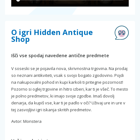
O igri Hidden Antique
Shop
Išči vse spodaj navedene antične predmete
V soseski se je pojavila nova, skrivnostna trgovina. Na prodaj
so neznani antikviteti, vsak s svojo bogato zgodovino. Pojdi
na nakupovalni pohod in kupi karkoli ti pritegne pozornost!
Pozorno si oglej trgovine in hitro izberi, kar ti je všeč. To mesto
je polno predmetov, ki imajo svoje zgodbe. Imaš dovolj
denarja, da kupiš vse, kar ti je padlo v oči? Uživaj ure in ure v
tej zasvojljivi igri iskanja skritih predmetov.
Avtor: Monstera